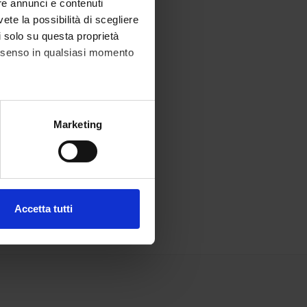
re annunci e contenuti
vete la possibilità di scegliere
li solo su questa proprietà
consenso in qualsiasi momento
alche metro,
Marketing
e specifiche (impronte
ezione dettagli
. Puoi
Accetta tutti
l media e per analizzare il
ostri partner che si occupano
azioni che hai fornito loro o