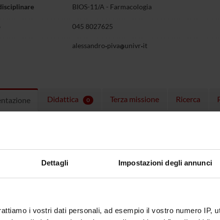
disciplinare
BIOS-11/A - Farmacologia
o
045 8027625
alessandro
piva
univr
it
Didattica
Terza missione
Ricerca
entazione
0
ulum
CV Alessandro Piva
(pdf, en, 178 KB
Dettagli
Impostazioni degli annunci
rattiamo i vostri dati personali, ad esempio il vostro numero IP, 