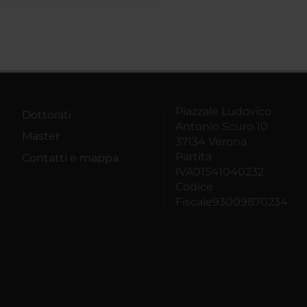
Piazzale Ludovico
Dottorati
Antonio Scuro 10
Master
37134 Verona
Partita
Contatti e mappa
IVA01541040232
Codice
Fiscale93009870234