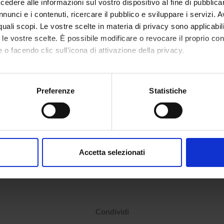
dere alle informazioni sul vostro dispositivo al fine di pubblica
nunci e i contenuti, ricercare il pubblico e sviluppare i servizi. A
r quali scopi. Le vostre scelte in materia di privacy sono applicabi
to le vostre scelte. È possibile modificare o revocare il proprio 
 o facendo clic sull'icona di attivazione della privacy.
mo anche:
oni sulla tua posizione geografica, con un'approssimazione di qu
Preferenze
Statistiche
spositivo, scansionandolo attivamente alla ricerca di caratteristich
aborati i tuoi dati personali e imposta le tue preferenze nella
s
consenso in qualsiasi momento dalla Dichiarazione sui cookie.
Accetta selezionati
nalizzare contenuti ed annunci, per fornire funzionalità dei socia
inoltre informazioni sul modo in cui utilizzi il nostro sito con i n
icità e social media, i quali potrebbero combinarle con altre inform
lizzo dei loro servizi.
Condividi