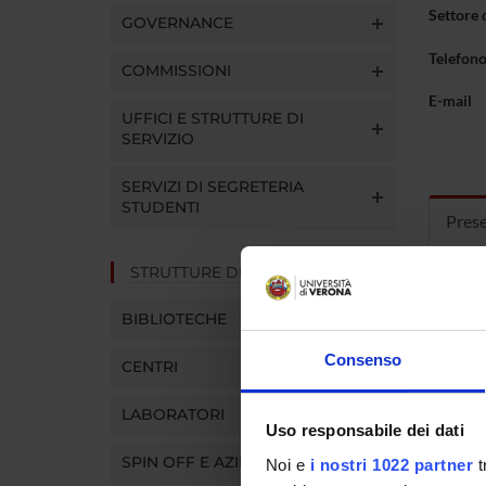
Settore 
GOVERNANCE
Telefon
COMMISSIONI
E-mail
UFFICI E STRUTTURE DI
SERVIZIO
SERVIZI DI SEGRETERIA
STUDENTI
Pres
STRUTTURE DEL DIPARTIMENTO
Curric
BIBLIOTECHE
Consenso
CENTRI
LABORATORI
Uso responsabile dei dati
SPIN OFF E AZIENDE
Noi e
i nostri 1022 partner
t