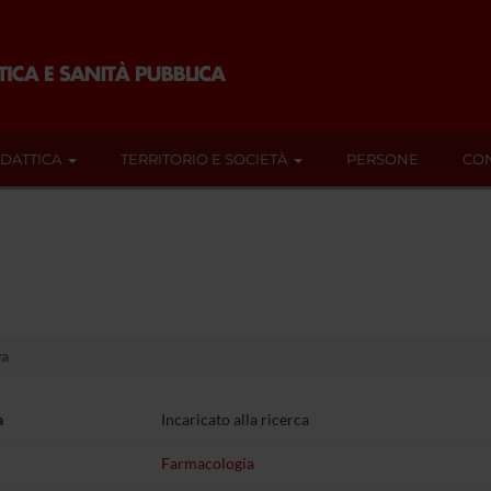
IDATTICA
TERRITORIO E SOCIETÀ
PERSONE
CON
va
a
Incaricato alla ricerca
Farmacologia