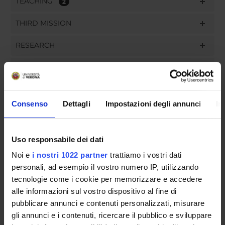
TEACHING
2
THIRD MISSION
RESEARCH
PROJECTS
ASSIGNMENTS
Consenso
Dettagli
Impostazioni degli annunci
In
Uso responsabile dei dati
ORGANISATION
Noi e
i nostri 1022 partner
trattiamo i vostri dati
GOVERNANCE
personali, ad esempio il vostro numero IP, utilizzando
tecnologie come i cookie per memorizzare e accedere
COMMITTEES
alle informazioni sul vostro dispositivo al fine di
pubblicare annunci e contenuti personalizzati, misurare
DEPARTMENT ADMINISTRATION OFFICES
gli annunci e i contenuti, ricercare il pubblico e sviluppare