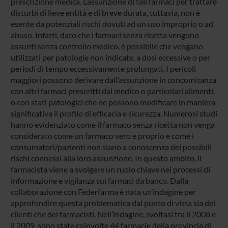
prescrizione medica. L’assunzione di tali farmaci per trattare
disturbi di lieve entità e di breve durata, tuttavia, non è
esente da potenziali rischi dovuti ad un uso improprio o ad
abuso. Infatti, dato che i farmaci senza ricetta vengono
assunti senza controllo medico, è possibile che vengano
utilizzati per patologie non indicate, a dosi eccessive o per
periodi di tempo eccessivamente prolungati. I pericoli
maggiori possono derivare dall’assunzione in concomitanza
con altri farmaci prescritti dal medico o particolari alimenti,
o con stati patologici che ne possono modificare in maniera
significativa il profilo di efficacia e sicurezza. Numerosi studi
hanno evidenziato come il farmaco senza ricetta non venga
considerato come un farmaco vero e proprio e come i
consumatori/pazienti non siano a conoscenza dei possibili
rischi connessi alla loro assunzione. In questo ambito, il
farmacista viene a svolgere un ruolo chiave nei processi di
informazione e vigilanza sui farmaci da banco. Dalla
collaborazione con Federfarma è nata un’indagine per
approfondire questa problematica dal punto di vista sia dei
clienti che dei farmacisti. Nell’indagine, svoltasi tra il 2008 e
il 2009, sono state coinvolte 44 farmacie della provincia di