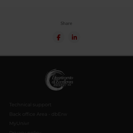
Share
Technical support
Back office Area - dbErw
MyUnivr
Privacy policy