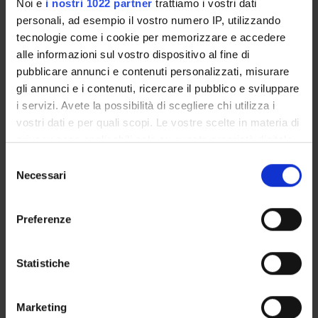
Noi e
i nostri 1022 partner
trattiamo i vostri dati
Technical-administrative staff
personali, ad esempio il vostro numero IP, utilizzando
tecnologie come i cookie per memorizzare e accedere
Mannari Vanessa
Scholarship holder
alle informazioni sul vostro dispositivo al fine di
pubblicare annunci e contenuti personalizzati, misurare
Marletta Erica
gli annunci e i contenuti, ricercare il pubblico e sviluppare
Research Scholarship Holders
i servizi. Avete la possibilità di scegliere chi utilizza i
Martini Anna
vostri dati e per quali scopi. Le vostre scelte in materia di
Research Scholarship Holders
privacy sono applicabili solo su questa proprietà digitale
in cui avete effettuato le vostre scelte. È possibile
Montera Marika
Selezione
Scholarship holder
modificare o revocare il proprio consenso in qualsiasi
Necessari
del
momento dalla Dichiarazione sui cookie o facendo clic
consenso
Moretti Ugo
sull'icona di attivazione della privacy.
Associate Professor
Preferenze
Nikitina Victoria
Con il tuo consenso, vorremmo anche:
Specializzando
raccogliere informazioni sulla tua posizione
Statistiche
Paladin Anna
geografica, con un'approssimazione di qualche
Specializzando
metro,
Marketing
Identificare il tuo dispositivo, scansionandolo
Paolone Giovanna