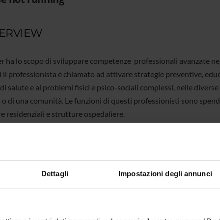
ERVIEW
er ha lo scopo di sviluppare competenze professionali avanzate negl
 il professionista è chiamato ad attivare strategie preventive, educa
di salute e ai problemi fisici e psico-sociali complessi, nelle diverse
 o di una comunità. Le funzioni di questi professionisti sono spendibi
e residenziali e strutture ospedaliere.
SE DETAILS
Dettagli
Impostazioni degli annunci
 type
Short Master Programs (postgraduate)
on
1 Year