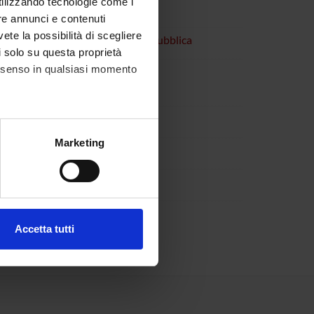
utilizzando tecnologie come i
re annunci e contenuti
vete la possibilità di scegliere
rio in Infermieristica in Sanità Pubblica
li solo su questa proprietà
consenso in qualsiasi momento
alche metro,
Marketing
e specifiche (impronte
ezione dettagli
. Puoi
Accetta tutti
l media e per analizzare il
ostri partner che si occupano
azioni che hai fornito loro o