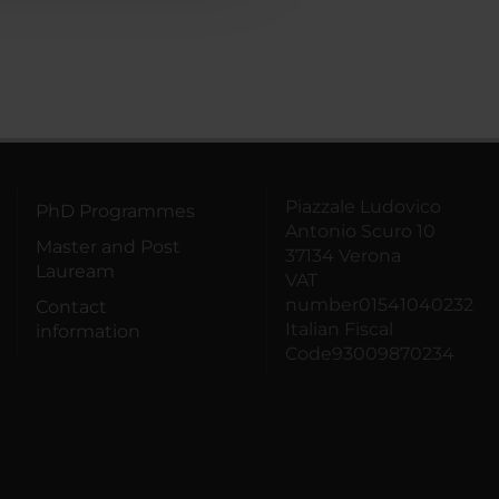
Piazzale Ludovico
PhD Programmes
Antonio Scuro 10
Master and Post
37134 Verona
Lauream
VAT
number01541040232
Contact
Italian Fiscal
information
Code93009870234