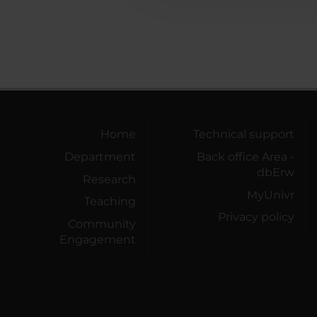
Home
Technical support
Department
Back office Area -
dbErw
Research
MyUnivr
Teaching
Privacy policy
Community
Engagement