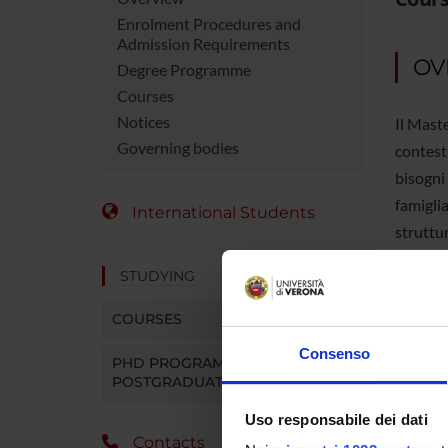
Enrolment Procedures and
Admission Requirements
OV
Degree Programme
Courses
Notices
Il Mast
Governing bodies
contesti
bisogni 
famiglia
International Students
struttur
STUDYING
COURSES
COUR
Consenso
PHD PROGRAMMES AND
Degree
POSTGRADUATE TRAINING
Durati
Uso responsabile dei dati
Contacts