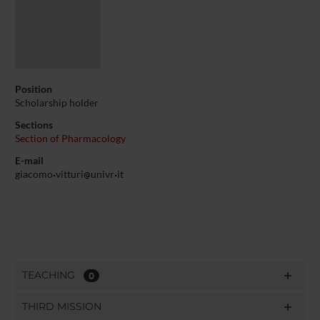
Position
Scholarship holder
Sections
Section of Pharmacology
E-mail
giacomo
vitturi
univr
it
TEACHING
0
THIRD MISSION