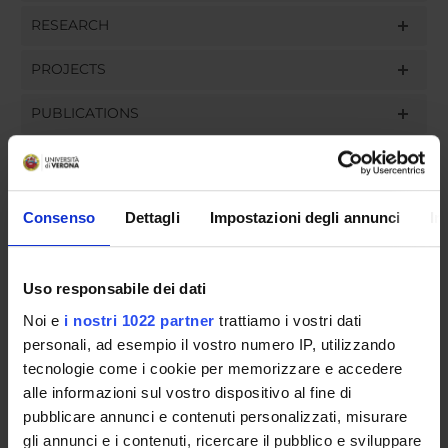
RESEARCH
PROJECTS
PUBLICATIONS
ASSIGNMENTS
Consenso
Dettagli
Impostazioni degli annunci
In
ORGANISATION
Uso responsabile dei dati
GOVERNANCE
Noi e
i nostri 1022 partner
trattiamo i vostri dati
personali, ad esempio il vostro numero IP, utilizzando
COMMITTEES
tecnologie come i cookie per memorizzare e accedere
alle informazioni sul vostro dispositivo al fine di
DEPARTMENT ADMINISTRATION OFFICES
pubblicare annunci e contenuti personalizzati, misurare
gli annunci e i contenuti, ricercare il pubblico e sviluppare
STUDENT ADMINISTRATION OFFICES