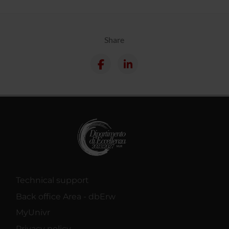
Share
Technical support
Back office Area - dbErw
MyUnivr
Privacy policy