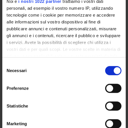
Noi e
i nostri 1022 partner
trattiamo i vostri dati
Technical-administrative staff
personali, ad esempio il vostro numero IP, utilizzando
tecnologie come i cookie per memorizzare e accedere
Mannari Vanessa
Scholarship holder
alle informazioni sul vostro dispositivo al fine di
pubblicare annunci e contenuti personalizzati, misurare
Marletta Erica
gli annunci e i contenuti, ricercare il pubblico e sviluppare
Research Scholarship Holders
i servizi. Avete la possibilità di scegliere chi utilizza i
Martini Anna
vostri dati e per quali scopi. Le vostre scelte in materia di
Research Scholarship Holders
privacy sono applicabili solo su questa proprietà digitale
in cui avete effettuato le vostre scelte. È possibile
Montera Marika
Selezione
Scholarship holder
modificare o revocare il proprio consenso in qualsiasi
Necessari
del
momento dalla Dichiarazione sui cookie o facendo clic
consenso
Moretti Ugo
sull'icona di attivazione della privacy.
Associate Professor
Preferenze
Nikitina Victoria
Con il tuo consenso, vorremmo anche:
Specializzando
raccogliere informazioni sulla tua posizione
Statistiche
Paladin Anna
geografica, con un'approssimazione di qualche
Specializzando
metro,
Marketing
Identificare il tuo dispositivo, scansionandolo
Paolone Giovanna