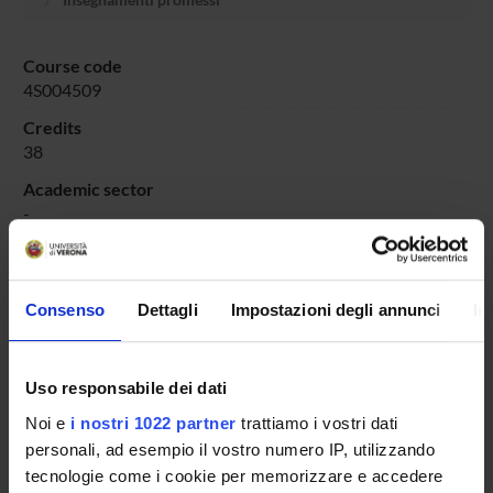
Course code
4S004509
Credits
38
Academic sector
-
Consenso
Dettagli
Impostazioni degli annunci
In
Overview
Enrolment Procedures and Admission Requirements
Degree Programme
Uso responsabile dei dati
Courses
Noi e
i nostri 1022 partner
trattiamo i vostri dati
Notices
personali, ad esempio il vostro numero IP, utilizzando
Governing bodies
tecnologie come i cookie per memorizzare e accedere