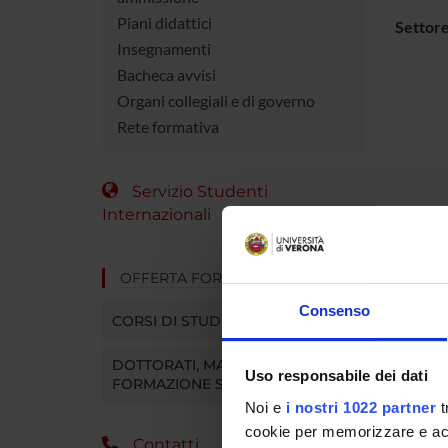
Piani didattici
Settore
Insegnamenti
Bacheca avvisi
Organi collegiali e di governo
Rete formativa
Servizio Studenti
Internazionali
OFFERTA FORMATIVA
Consenso
CORSI DI STUDIO
DOTTORATI, MASTER E
Uso responsabile dei dati
FORMAZIONE SUPERIORE
Noi e
i nostri 1022 partner
t
cookie per memorizzare e acce
Contatti