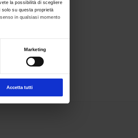
vete la possibilità di scegliere
li solo su questa proprietà
consenso in qualsiasi momento
alche metro,
Marketing
e specifiche (impronte
ezione dettagli
. Puoi
Accetta tutti
l media e per analizzare il
ostri partner che si occupano
azioni che hai fornito loro o