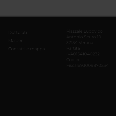
Piazzale Ludovico
Dottorati
Antonio Scuro 10
Master
37134 Verona
Partita
Contatti e mappa
IVA01541040232
Codice
Fiscale93009870234