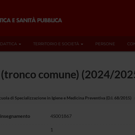
IDATTICA
TERRITORIO E SOCIETÀ
PERSONE
CON
1 (tronco comune) (2024/202
cuola di Specializzazione in Igiene e Medicina Preventiva (D.I. 68/2015)
 insegnamento
4S001867
1