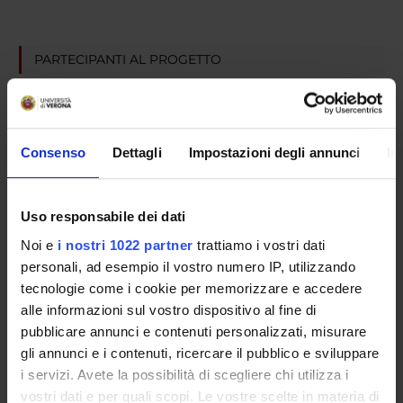
PARTECIPANTI AL PROGETTO
Marzia Di Chio
Tecnico-Amministrativo
Guido Francesco Fumagalli
Consenso
Dettagli
Impostazioni degli annunci
In
Personale di spin-off
Uso responsabile dei dati
Noi e
i nostri 1022 partner
trattiamo i vostri dati
SEZIONI
personali, ad esempio il vostro numero IP, utilizzando
Farmacologia
tecnologie come i cookie per memorizzare e accedere
alle informazioni sul vostro dispositivo al fine di
pubblicare annunci e contenuti personalizzati, misurare
gli annunci e i contenuti, ricercare il pubblico e sviluppare
i servizi. Avete la possibilità di scegliere chi utilizza i
ATTIVITÀ
vostri dati e per quali scopi. Le vostre scelte in materia di