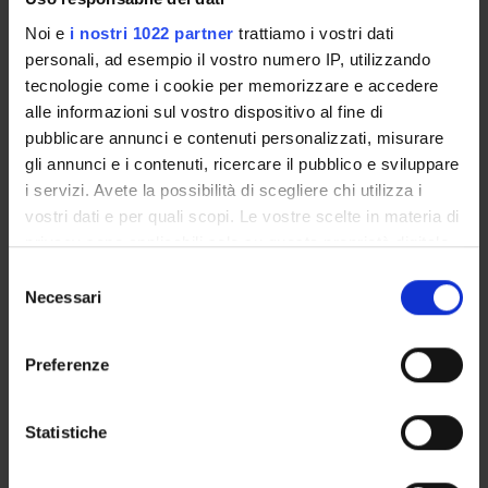
Noi e
i nostri 1022 partner
trattiamo i vostri dati
personali, ad esempio il vostro numero IP, utilizzando
ACTIVITIES
tecnologie come i cookie per memorizzare e accedere
alle informazioni sul vostro dispositivo al fine di
RESEARCH AREAS
pubblicare annunci e contenuti personalizzati, misurare
gli annunci e i contenuti, ricercare il pubblico e sviluppare
RESEARCH GROUPS
i servizi. Avete la possibilità di scegliere chi utilizza i
vostri dati e per quali scopi. Le vostre scelte in materia di
SECTIONS
privacy sono applicabili solo su questa proprietà digitale
PHD PROGRAMMES
in cui avete effettuato le vostre scelte. È possibile
Selezione
modificare o revocare il proprio consenso in qualsiasi
Necessari
del
RESEARCH FACILITIES
momento dalla Dichiarazione sui cookie o facendo clic
consenso
sull'icona di attivazione della privacy.
Preferenze
LIBRARIES
Con il tuo consenso, vorremmo anche:
CENTRI
raccogliere informazioni sulla tua posizione
Statistiche
geografica, con un'approssimazione di qualche
LABORATORIES AND RESEARCH CENTRES
metro,