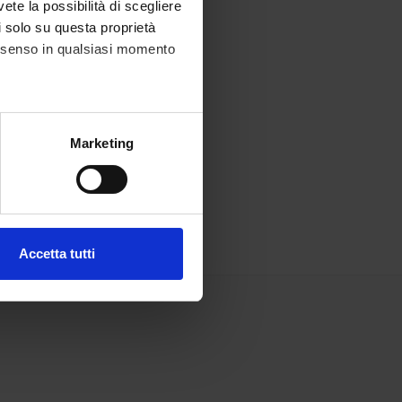
vete la possibilità di scegliere
li solo su questa proprietà
consenso in qualsiasi momento
alche metro,
Marketing
e specifiche (impronte
ezione dettagli
. Puoi
Accetta tutti
l media e per analizzare il
ostri partner che si occupano
azioni che hai fornito loro o