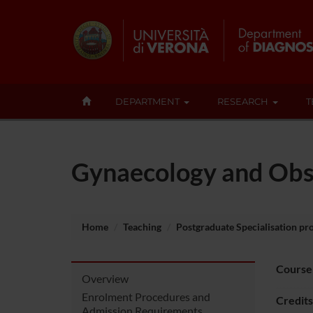
DEPARTMENT
RESEARCH
T
Gynaecology and Obs
Home
Teaching
Postgraduate Specialisation p
Course
Overview
Enrolment Procedures and
Credits
Admission Requirements