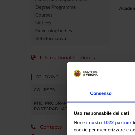
Degree Programme
Academ
Courses
Notices
Governing bodies
Rete formativa
International Students
STUDYING
COURSES
Consenso
PHD PROGRAMMES AND
POSTGRADUATE TRAINING
Uso responsabile dei dati
Noi e
i nostri 1022 partner
t
Contacts
cookie per memorizzare e acce