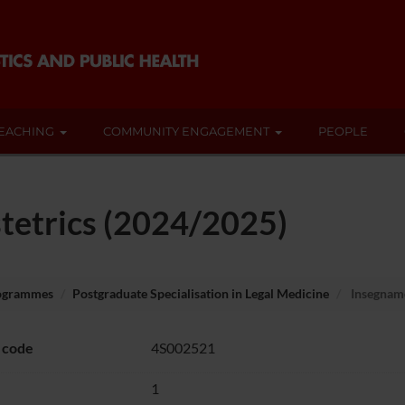
EACHING
COMMUNITY ENGAGEMENT
PEOPLE
tetrics (2024/2025)
rogrammes
Postgraduate Specialisation in Legal Medicine
Insegname
 code
4S002521
1