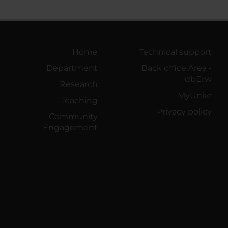
Home
Technical support
Department
Back office Area -
dbErw
Research
MyUnivr
Teaching
Privacy policy
Community
Engagement