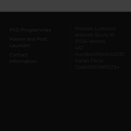
Piazzale Ludovico
PhD Programmes
Antonio Scuro 10
Master and Post
37134 Verona
Lauream
VAT
number01541040232
Contact
Italian Fiscal
information
Code93009870234