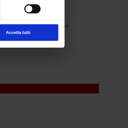
e specifiche (impronte
ezione dettagli
. Puoi
Dipartimento
'Ateneo per la Ricerca Scientifica
Accetta tutti
l media e per analizzare il
ostri partner che si occupano
azioni che hai fornito loro o