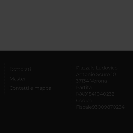
Piazzale Ludovico
Dottorati
Antonio Scuro 10
Master
37134 Verona
Partita
Contatti e mappa
IVA01541040232
Codice
Fiscale93009870234