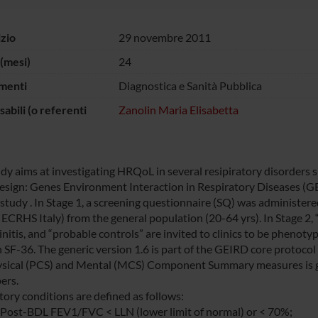
izio
29 novembre 2011
(mesi)
24
menti
Diagnostica e Sanità Pubblica
abili (o referenti
Zanolin Maria Elisabetta
udy aims at investigating HRQoL in several resipiratory disorders 
esign: Genes Environment Interaction in Respiratory Diseases (GE
 study . In Stage 1, a screening questionnaire (SQ) was administer
 ECRHS Italy) from the general population (20-64 yrs). In Stage 2, 
hinitis, and “probable controls” are invited to clinics to be pheno
SF-36. The generic version 1.6 is part of the GEIRD core protocol a
sical (PCS) and Mental (MCS) Component Summary measures is 
ers.
tory conditions are defined as follows:
ost-BDL FEV1/FVC < LLN (lower limit of normal) or < 70%;