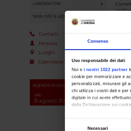
LABORATORI
Current
positiv
SPIN OFF E AZIENDE
Past As
Other C
years) 
Contatti
admissi
Consenso
Allergic
Persone
dust plu
Luoghi
Control
Uso responsabile dei dati
Associa
Calendario
was stu
Noi e
i nostri 1022 partner
t
gender,
cookie per memorizzare e acce
comorbi
personalizzati, misurare gli an
AGENDA DI OGGI
study c
chi utilizza i vostri dati e pe
Risultat
sab
digitale in cui avete effettua
To our k
8 agosto 2026
dalla Dichiarazione sui cookie
several
healthy
Con il tuo consenso, vorrem
respecti
Selezione
raccogliere informazi
Necessari
del