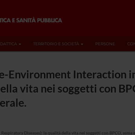
IDATTICA
TERRITORIO E SOCIETÀ
PERSONE
CON
-Environment Interaction i
della vita nei soggetti con B
erale.
spiratory Diseases): la qualità della vita nei soggetti con BPCO, asma e 