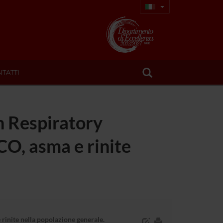
TATTI
n Respiratory
PCO, asma e rinite
rinite nella popolazione generale.