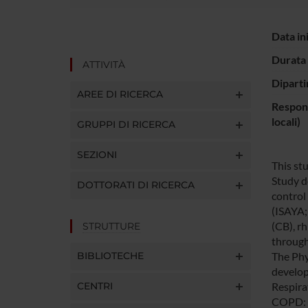
Data in
Durata 
ATTIVITÀ
Diparti
AREE DI RICERCA
Respons
locali)
GRUPPI DI RICERCA
SEZIONI
This st
Study d
DOTTORATI DI RICERCA
control
(ISAYA;
(CB), r
STRUTTURE
through 
BIBLIOTECHE
The Phy
develop
CENTRI
Respira
COPD: P