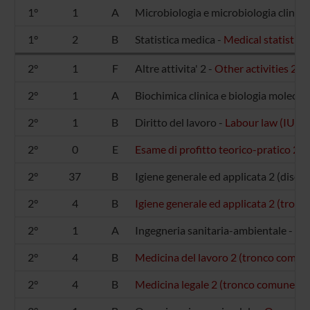
1°
1
A
Microbiologia e microbiologia clinica
1°
2
B
Statistica medica -
Medical statistic
2°
1
F
Altre attivita' 2 -
Other activities 2 (-)
2°
1
A
Biochimica clinica e biologia molecola
2°
1
B
Diritto del lavoro -
Labour law (IUS/
2°
0
E
Esame di profitto teorico-pratico 2 (-
2°
37
B
Igiene generale ed applicata 2 (discipl
2°
4
B
Igiene generale ed applicata 2 (tro
2°
1
A
Ingegneria sanitaria-ambientale -
Env
2°
4
B
Medicina del lavoro 2 (tronco comu
2°
4
B
Medicina legale 2 (tronco comune) 