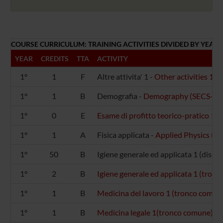
COURSE CURRICULUM: TRAINING ACTIVITIES DIVIDED BY YEAR
YEAR
CREDITS
TTA
ACTIVITY
1°
1
F
Altre attivita' 1 -
Other activities 1 (-)
1°
1
B
Demografia -
Demography (SECS-S/
1°
0
E
Esame di profitto teorico-pratico 1 (-
1°
1
A
Fisica applicata -
Applied Physics (FI
1°
50
B
Igiene generale ed applicata 1 (discipl
1°
2
B
Igiene generale ed applicata 1 (tro
1°
1
B
Medicina del lavoro 1 (tronco comu
1°
1
B
Medicina legale 1(tronco comune) 