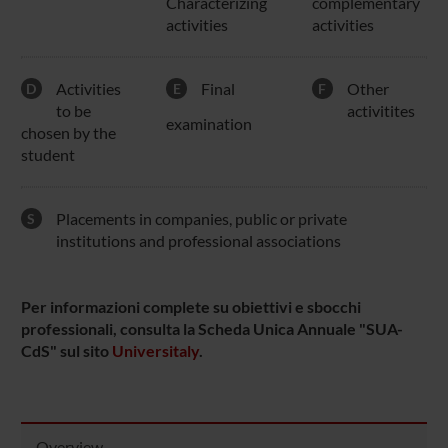
Characterizing
complementary
activities
activities
Activities
Final
Other
D
E
F
to be
activitites
examination
chosen by the
student
Placements in companies, public or private
S
institutions and professional associations
Per informazioni complete su obiettivi e sbocchi
professionali, consulta la Scheda Unica Annuale "SUA-
CdS" sul sito
Universitaly
.
Overview