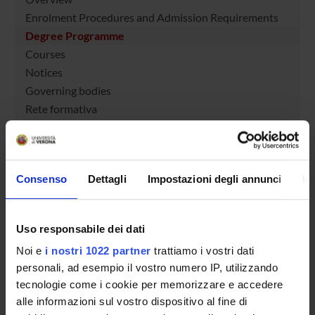
Enrolment Procedures and Admission Requirements
Degree Programme
Courses
Notices
Governing bodies
Rete formativa
STUDYING
Consenso
Dettagli
Impostazioni degli annunci
In
COURSES
PHD PROGRAMMES AND POSTGRADUATE
TRAINING
Uso responsabile dei dati
Noi e
i nostri 1022 partner
trattiamo i vostri dati
Contacts
personali, ad esempio il vostro numero IP, utilizzando
tecnologie come i cookie per memorizzare e accedere
People
alle informazioni sul vostro dispositivo al fine di
Places