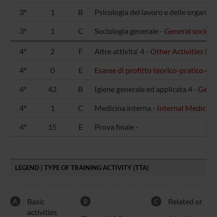
3°
1
B
Psicologia del lavoro e delle organizz
3°
1
C
Sociologia generale -
General sociolo
4°
2
F
Altre attivita' 4 -
Other Activities (-)
4°
0
E
Esame di profitto teorico-pratico 4 (-
4°
42
B
Igiene generale ed applicata 4 -
Gener
4°
1
C
Medicina interna -
Internal Medicin
4°
15
E
Prova finale -
LEGEND | TYPE OF TRAINING ACTIVITY (TTA)
Basic
Related or
A
B
C
activities