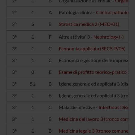
2°
1
B
Organizzazione aziendale -
Organizat
2°
1
A
Patologia clinica -
Clinical patholog
2°
5
B
Statistica medica 2 (MED/01)
3°
1
F
Altre attivita' 3 -
Nephrology (-)
3°
1
C
Economia applicata (SECS-P/06)
3°
1
C
Economia e gestione delle imprese -
3°
0
E
Esame di profitto teorico-pratico 3 (-
3°
51
B
Igiene generale ed applicata 3 (discipl
3°
1
B
Igiene generale ed applicata 3 (tron
3°
1
C
Malattie infettive -
Infectious Disea
3°
1
B
Medicina del lavoro 3 (tronco comu
3°
1
B
Medicina legale 3 (tronco comune) 