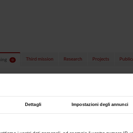
Third mission
Research
Projects
Public
hing
0
ULES
 running in the period selected:
0
.
n the module to see the timetable and course details.
Dettagli
Impostazioni degli annunci