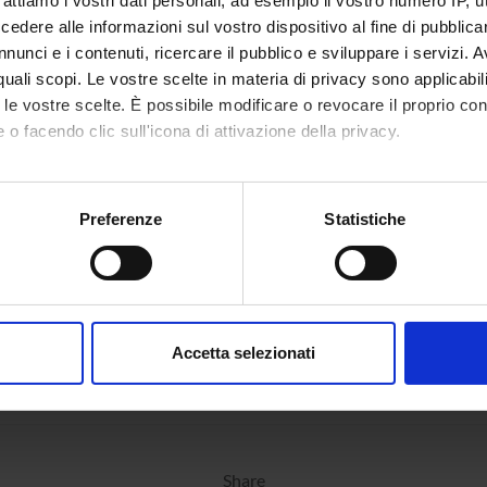
rattiamo i vostri dati personali, ad esempio il vostro numero IP, 
dere alle informazioni sul vostro dispositivo al fine di pubblica
nunci e i contenuti, ricercare il pubblico e sviluppare i servizi. A
r quali scopi. Le vostre scelte in materia di privacy sono applicabi
to le vostre scelte. È possibile modificare o revocare il proprio 
 o facendo clic sull'icona di attivazione della privacy.
mo anche:
oni sulla tua posizione geografica, con un'approssimazione di qu
Preferenze
Statistiche
spositivo, scansionandolo attivamente alla ricerca di caratteristich
aborati i tuoi dati personali e imposta le tue preferenze nella
s
consenso in qualsiasi momento dalla Dichiarazione sui cookie.
Accetta selezionati
nalizzare contenuti ed annunci, per fornire funzionalità dei socia
inoltre informazioni sul modo in cui utilizzi il nostro sito con i n
icità e social media, i quali potrebbero combinarle con altre inform
lizzo dei loro servizi.
Share