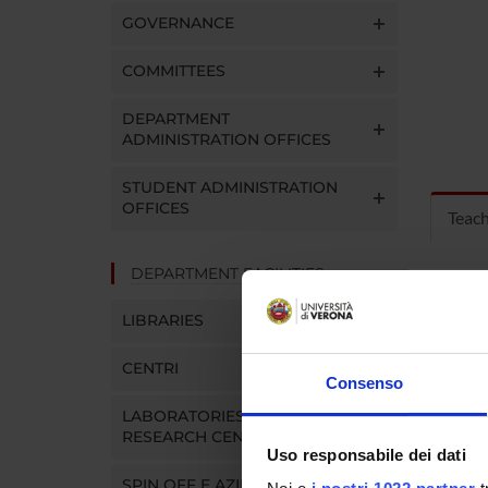
GOVERNANCE
COMMITTEES
DEPARTMENT
ADMINISTRATION OFFICES
STUDENT ADMINISTRATION
OFFICES
Teac
DEPARTMENT FACILITIES
MOD
LIBRARIES
Modules
Click o
CENTRI
Consenso
LABORATORIES AND
RESEARCH CENTRES
Uso responsabile dei dati
SPIN OFF E AZIENDE