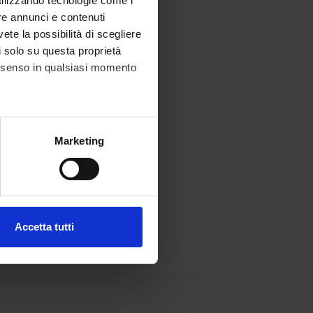
utilizzando tecnologie come i
re annunci e contenuti
vete la possibilità di scegliere
li solo su questa proprietà
consenso in qualsiasi momento
alche metro,
Marketing
e specifiche (impronte
ezione dettagli
. Puoi
Accetta tutti
l media e per analizzare il
ostri partner che si occupano
azioni che hai fornito loro o