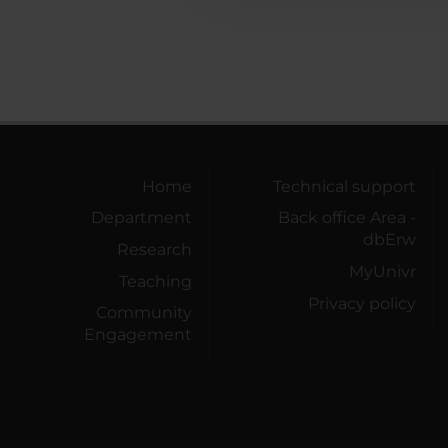
Home
Technical support
Department
Back office Area -
dbErw
Research
MyUnivr
Teaching
Privacy policy
Community
Engagement