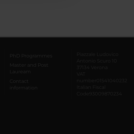
Piazzale Ludovico
PhD Programmes
Antonio Scuro 10
Master and Post
37134 Verona
Lauream
VAT
number01541040232
Contact
Italian Fiscal
information
Code93009870234