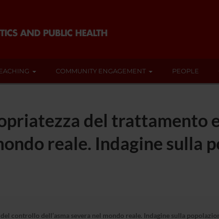
EACHING
COMMUNITY ENGAGEMENT
PEOPLE
opriatezza del trattamento e
mondo reale. Indagine sulla 
del controllo dell’asma severa nel mondo reale. Indagine sulla popolazion