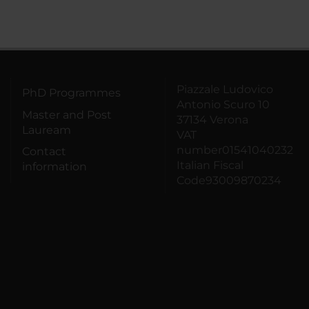
Piazzale Ludovico
PhD Programmes
Antonio Scuro 10
Master and Post
37134 Verona
Lauream
VAT
number01541040232
Contact
Italian Fiscal
information
Code93009870234