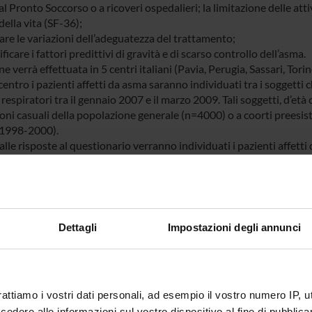
al Pronto Soccorso o a ricoveri ospedalieri; la limitazione delle atti
della vita (SF-36);
are le variazioni dell’adeguatezza del trattamento;
ificare i fattori predittivi di gravità e di scarso controllo dell’asma.
ne verrà effettuata in 5 centri italiani (Pavia, Perugia, Sassari, Tori
centro i pazienti affetti da asma saranno individuati tra i soggetti
respiratori tra il gennaio 2007 e il marzo 2009. Tali soggetti, d’et
oni casuali della popolazione generale (n=4000) o a coorti preesis
1998-2000).
alle risposte al questionario verranno individuati i pazienti affetti 
gravità e il controllo dell’asma sarà verificata tramite un’intervista 
rollo dell’asma (ACT). Verranno inoltre eseguiti test allergologici c
alità respiratoria, comprendenti test di broncoprovocazione e bronc
to per l’intervista clinica sono consultabili al sito www.geird.org.
ollo e la gravità dell’asma saranno valutati, in accordo alle linee g
Dettagli
Impostazioni degli annunci
oria (FEV1) e delle risposte al questionario clinico. In particolare
ni, il numero di attacchi d’asma, la limitazione delle attività quotid
 l’uso di steroidi orali, i ricoveri ospedalieri e le visite al Pronto So
ndagini attualmente in corso si prevede una percentuale di parteci
rattiamo i vostri dati personali, ad esempio il vostro numero IP, 
 fase clinica.
dere alle informazioni sul vostro dispositivo al fine di pubblica