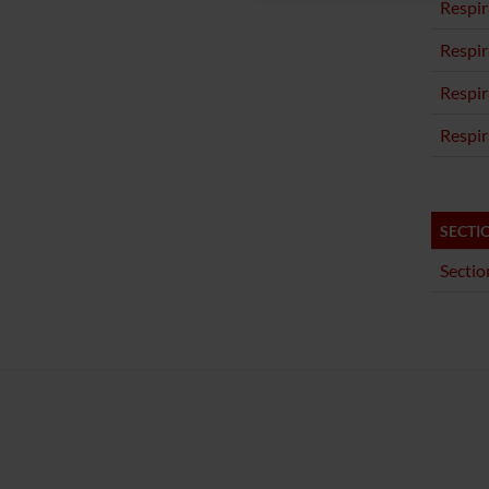
Respi
Respi
Respi
Respi
SECTI
Sectio