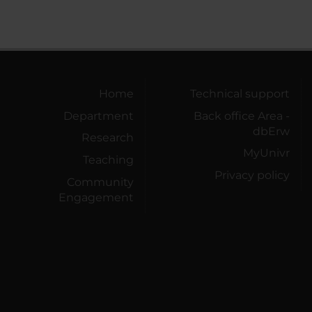
Home
Technical support
Department
Back office Area -
dbErw
Research
MyUnivr
Teaching
Privacy policy
Community
Engagement