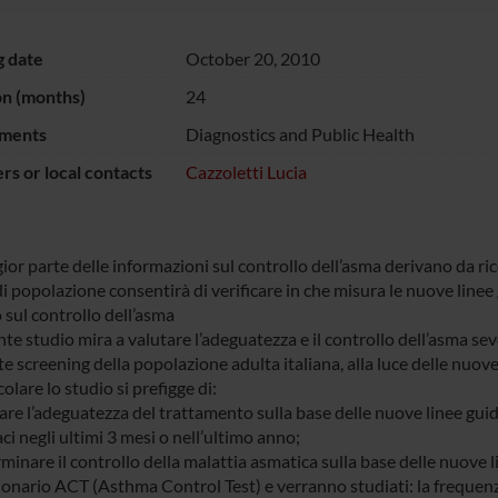
g date
October 20, 2010
on (months)
24
ments
Diagnostics and Public Health
s or local contacts
Cazzoletti Lucia
or parte delle informazioni sul controllo dell’asma derivano da rice
i popolazione consentirà di verificare in che misura le nuove linee
 sul controllo dell’asma
nte studio mira a valutare l’adeguatezza e il controllo dell’asma se
e screening della popolazione adulta italiana, alla luce delle nuov
colare lo studio si prefigge di:
tare l’adeguatezza del trattamento sulla base delle nuove linee gui
ci negli ultimi 3 mesi o nell’ultimo anno;
minare il controllo della malattia asmatica sulla base delle nuove 
ionario ACT (Asthma Control Test) e verranno studiati: la frequenza