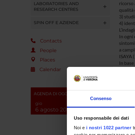
ricorso 
LABORATORIES AND
RESEARCH CENTRES
qualità 
3) studi
SPIN OFF E AZIENDE
4) ident
L’indagi
In ogni 
Contacts
sintomi 
a campi
People
ISAYA (
Places
In base 
Calendar
dove la 
sul cont
funzion
utilizza
AGENDA DI OGGI
Il contr
Consenso
respirat
gio
6 agosto 2026
e nottur
bisogno,
Uso responsabile dei dati
Dalle i
Noi e
i nostri 1022 partner
t
70% alla
cookie per memorizzare e acce