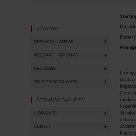
Startin
Durati
ACTIVITIES
Depart
RESEARCH AREAS
Manager
RESEARCH GROUPS
SECTIONS
La maggi
studio d
PHD PROGRAMMES
impatto
Il prese
mediant
RESEARCH FACILITIES
In parti
1) valu
LIBRARIES
di farma
2) deter
CENTRI
il quest