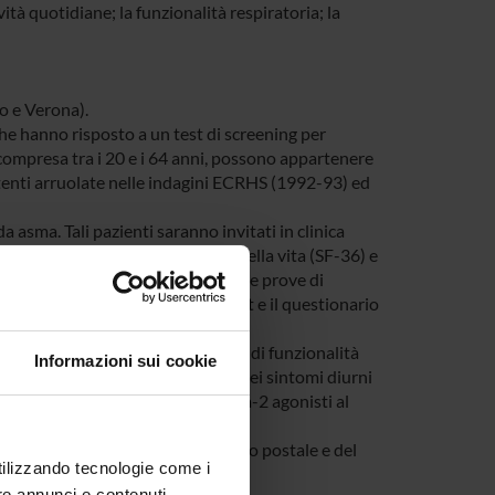
vità quotidiane; la funzionalità respiratoria; la
no e Verona).
 che hanno risposto a un test di screening per
à compresa tra i 20 e i 64 anni, possono appartenere
tenti arruolate nelle indagini ECRHS (1992-93) ed
da asma. Tali pazienti saranno invitati in clinica
clinica, questionari sulla qualità della vita (SF-36) e
utanei, dosaggio delle IgE seriche e prove di
odilatazione I protocolli dei test e il questionario
uida GINA, sulla base dei parametri di funzionalità
Informazioni sui cookie
 saranno considerati la frequenza dei sintomi diurni
iane lavorative e non, l’uso di beta-2 agonisti al
ccorso.
pazione del 60-70% al questionario postale e del
utilizzando tecnologie come i
re annunci e contenuti