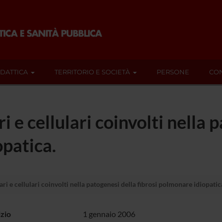
IDATTICA
TERRITORIO E SOCIETÀ
PERSONE
CON
e cellulari coinvolti nella 
opatica.
 e cellulari coinvolti nella patogenesi della fibrosi polmonare idiopatic
izio
1 gennaio 2006