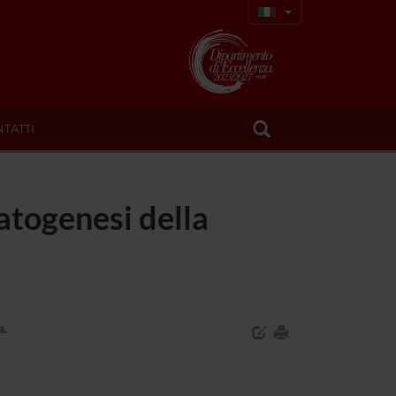
TATTI
patogenesi della
a.