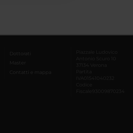
Piazzale Ludovico
Dottorati
Antonio Scuro 10
Master
37134 Verona
Partita
Contatti e mappa
IVA01541040232
Codice
Fiscale93009870234