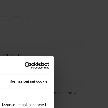
Dipartimento
Informazioni sui cookie
Pedron
Tecnico-Amministrativo
Zamo'
utilizzando tecnologie come i