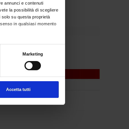
re annunci e contenuti
vete la possibilità di scegliere
li solo su questa proprietà
consenso in qualsiasi momento
alche metro,
Marketing
e specifiche (impronte
ezione dettagli
. Puoi
Accetta tutti
l media e per analizzare il
ostri partner che si occupano
azioni che hai fornito loro o