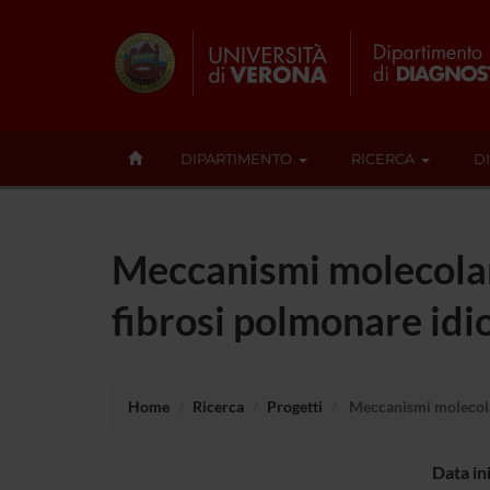
DIPARTIMENTO
RICERCA
D
Meccanismi molecolari 
fibrosi polmonare idi
Home
Ricerca
Progetti
Meccanismi molecolari
Data in