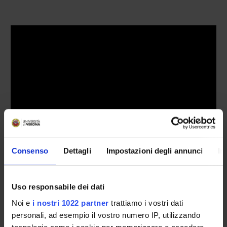
Consenso
Dettagli
Impostazioni degli annunci
In
IL DIPARTIMENTO IN BREVE
Uso responsabile dei dati
Sede
Noi e
i nostri 1022 partner
trattiamo i vostri dati
Piazzale Ludovico Antonio Scuro 10 - 37134 Verona ;
personali, ad esempio il vostro numero IP, utilizzando
Strada le Grazie, 8, 37134 Verona VR