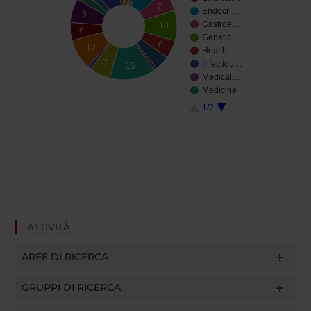
7
Endocri…
8
Gastroe…
10
6
Genetic…
6
10
Health…
7
Infectiou…
15
Medical…
Medicine
1/2
ATTIVITÀ
AREE DI RICERCA
GRUPPI DI RICERCA