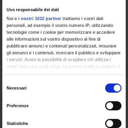
ORGANIZZAZIONE
Uso responsabile dei dati
GOVERNANCE
Noi e
i nostri 1022 partner
trattiamo i vostri dati
personali, ad esempio il vostro numero IP, utilizzando
COMMISSIONI
tecnologie come i cookie per memorizzare e accedere
alle informazioni sul vostro dispositivo al fine di
UFFICI E STRUTTURE DI SERVIZIO
pubblicare annunci e contenuti personalizzati, misurare
gli annunci e i contenuti, ricercare il pubblico e sviluppare
SERVIZI DI SEGRETERIA STUDENTI
i servizi. Avete la possibilità di scegliere chi utilizza i
vostri dati e per quali scopi. Le vostre scelte in materia di
STRUTTURE DEL DIPARTIMENTO
privacy sono applicabili solo su questa proprietà digitale
BIBLIOTECHE
in cui avete effettuato le vostre scelte. È possibile
Selezione
modificare o revocare il proprio consenso in qualsiasi
Necessari
del
CENTRI
momento dalla Dichiarazione sui cookie o facendo clic
consenso
sull'icona di attivazione della privacy.
LABORATORI
Preferenze
Con il tuo consenso, vorremmo anche:
SPIN OFF E AZIENDE
raccogliere informazioni sulla tua posizione
Statistiche