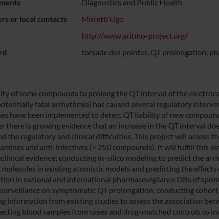
ments
Diagnostics and Public Health
s or local contacts
Moretti Ugo
http://www.aritmo-project.org/
rd
torsade des pointes, QT prolongation, p
lity of some compounds to prolong the QT interval of the electroc
potentially fatal arrhythmia) has caused several regulatory interve
nes have been implemented to detect QT liability of new compounds
 there is growing evidence that an increase in the QT interval doe
d the regulatory and clinical difficulties. This project will assess
amines and anti-infectives (> 250 compounds). It will fulfill this ai
clinical evidence; conducting in-silico modeling to predict the arr
 molecules in existing atomistic models and predicting the effect
tion in national and international pharmacovigilance DBs of spon
 surveillance on symptomatic QT prolongation; conducting cohort 
ng information from existing studies to assess the association b
lecting blood samples from cases and drug-matched controls to inv