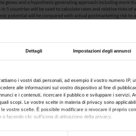
te genes and a hypothesis generating approach including more th
in 5 countries will be used to calculate rates and relative risks o
mic potential will be compared with actual postmarketing risk to as
rmation will be integrated to allow for ranking the arrhythmic poten
that will allow for more informed treatment and decision making.
NSORS:
Dettagli
Impostazioni degli annunci
sione europea – VII
Funds:
assigned and managed by the de
Syllabus:
EUROPA - Progetti Europei
rattiamo i vostri dati personali, ad esempio il vostro numero IP, 
dere alle informazioni sul vostro dispositivo al fine di pubblica
nunci e i contenuti, ricercare il pubblico e sviluppare i servizi. A
ECT PARTICIPANTS
r quali scopi. Le vostre scelte in materia di privacy sono applicabi
onforti
Ugo Mor
to le vostre scelte. È possibile modificare o revocare il proprio 
 o facendo clic sull'icona di attivazione della privacy.
o Leone
Research Assistants
Giampao
mo anche: