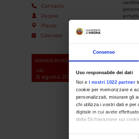
candida
Contacts
persons 
arrhyth
People
All info
Places
charts 
Calendar
SPO
Consenso
AGENDA DI OGGI
Commis
PQ
sab
Uso responsabile dei dati
8 agosto 2026
Noi e
i nostri 1022 partner
t
cookie per memorizzare e acce
personalizzati, misurare gli an
PROJ
chi utilizza i vostri dati e pe
Anita C
digitale in cui avete effettua
dalla Dichiarazione sui cookie
Robert
Con il tuo consenso, vorrem
Selezione