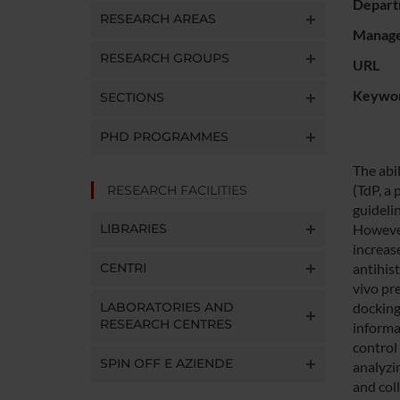
Depart
RESEARCH AREAS
Manager
RESEARCH GROUPS
URL
Keywo
SECTIONS
PHD PROGRAMMES
The abi
(TdP, a 
RESEARCH FACILITIES
guideli
LIBRARIES
However
increase
CENTRI
antihist
vivo pre
LABORATORIES AND
docking
RESEARCH CENTRES
informa
control
SPIN OFF E AZIENDE
analyzi
and col