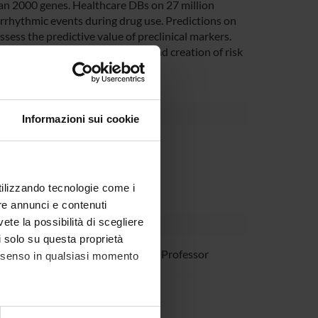
an 2000 genes. Healthcare DBs on 27 million
f arrhythmic events during drug use. Predictions on
sess the predictive value of preclinical markers.
tial of all the 250 study drugs and creation of risk
Informazioni sui cookie
partment
utilizzando tecnologie come i
re annunci e contenuti
vete la possibilità di scegliere
li solo su questa proprietà
etti
Associate Professor
consenso in qualsiasi momento
lo Velo