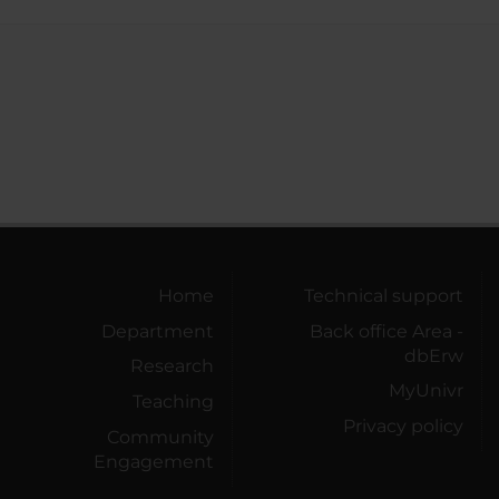
Home
Technical support
Department
Back office Area -
dbErw
Research
MyUnivr
Teaching
Privacy policy
Community
Engagement