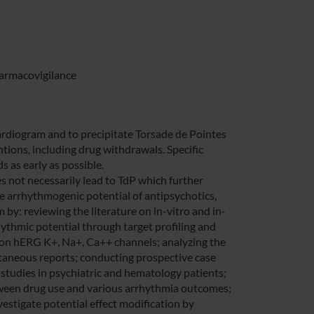
harmacovigilance
ardiogram and to precipitate Torsade de Pointes
ntions, including drug withdrawals. Specific
 as early as possible.
s not necessarily lead to TdP which further
 the arrhythmogenic potential of antipsychotics,
m by: reviewing the literature on in-vitro and in-
hythmic potential through target profiling and
s on hERG K+, Na+, Ca++ channels; analyzing the
taneous reports; conducting prospective case
studies in psychiatric and hematology patients;
etween drug use and various arrhythmia outcomes;
estigate potential effect modification by