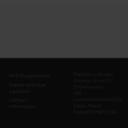
Piazzale Ludovico
PhD Programmes
Antonio Scuro 10
Master and Post
37134 Verona
Lauream
VAT
number01541040232
Contact
Italian Fiscal
information
Code93009870234