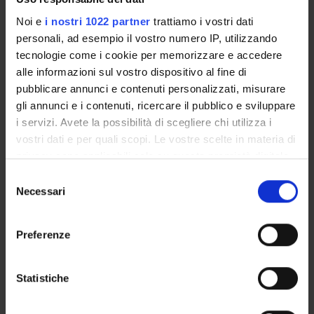
Noi e
i nostri 1022 partner
trattiamo i vostri dati
personali, ad esempio il vostro numero IP, utilizzando
ACTIVITIES
tecnologie come i cookie per memorizzare e accedere
alle informazioni sul vostro dispositivo al fine di
RESEARCH AREAS
pubblicare annunci e contenuti personalizzati, misurare
gli annunci e i contenuti, ricercare il pubblico e sviluppare
RESEARCH GROUPS
i servizi. Avete la possibilità di scegliere chi utilizza i
vostri dati e per quali scopi. Le vostre scelte in materia di
SECTIONS
privacy sono applicabili solo su questa proprietà digitale
PHD PROGRAMMES
in cui avete effettuato le vostre scelte. È possibile
Selezione
modificare o revocare il proprio consenso in qualsiasi
Necessari
del
RESEARCH FACILITIES
momento dalla Dichiarazione sui cookie o facendo clic
consenso
sull'icona di attivazione della privacy.
Preferenze
LIBRARIES
Con il tuo consenso, vorremmo anche:
CENTRI
raccogliere informazioni sulla tua posizione
Statistiche
geografica, con un'approssimazione di qualche
LABORATORIES AND RESEARCH CENTRES
metro,