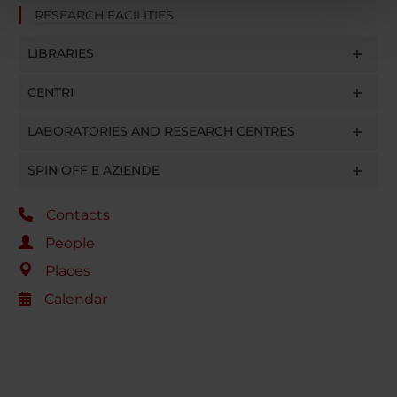
nostri partner che si occupano di analisi dei dati web,
RESEARCH FACILITIES
pubblicità e social media, i quali potrebbero combinarle
con altre informazioni che hai fornito loro o che hanno
LIBRARIES
raccolto dal tuo utilizzo dei loro servizi.
CENTRI
LABORATORIES AND RESEARCH CENTRES
SPIN OFF E AZIENDE
Contacts
People
Places
Calendar