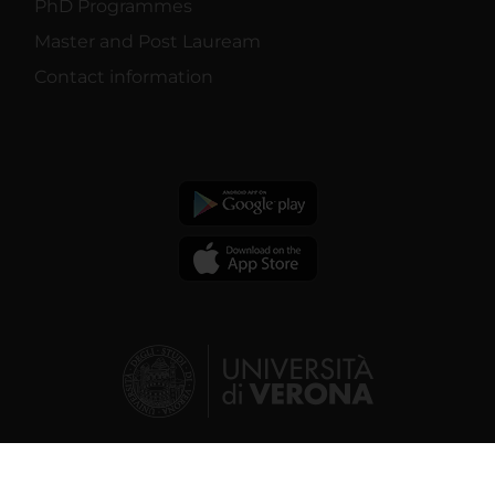
PhD Programmes
Master and Post Lauream
Contact information
© 2026 | Verona University