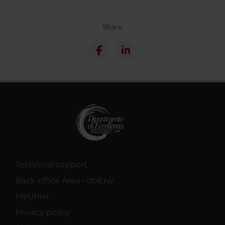
Share
Technical support
Back office Area - dbErw
MyUnivr
Privacy policy