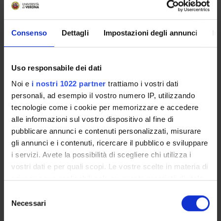
Silvia Brasola
Farmacie Territoriali ULSS 20 e
Consenso
Dettagli
Impostazioni degli annunci
In
Roberta Joppi
Farmacie Territoriali ULSS 20 e
Luigi Mezzalira
Uso responsabile dei dati
Farmacie Territoriali ULSS 20 e
Noi e
i nostri 1022 partner
trattiamo i vostri dati
Giovanni Battista Barbi
personali, ad esempio il vostro numero IP, utilizzando
ULSS 21
tecnologie come i cookie per memorizzare e accedere
alle informazioni sul vostro dispositivo al fine di
Giorgio Meneghelli
ULSS Venezia
pubblicare annunci e contenuti personalizzati, misurare
gli annunci e i contenuti, ricercare il pubblico e sviluppare
Michele Gangemi
i servizi. Avete la possibilità di scegliere chi utilizza i
ULSS 20
vostri dati e per quali scopi. Le vostre scelte in materia di
Giampietro Chiamenti
privacy sono applicabili solo su questa proprietà digitale
ULSS 20
in cui avete effettuato le vostre scelte. È possibile
Selezione
modificare o revocare il proprio consenso in qualsiasi
Vitalia Murgia
Necessari
del
Centro per la Ricerca e l'Educazione dei pediatri di famiglia
momento dalla Dichiarazione sui cookie o facendo clic
consenso