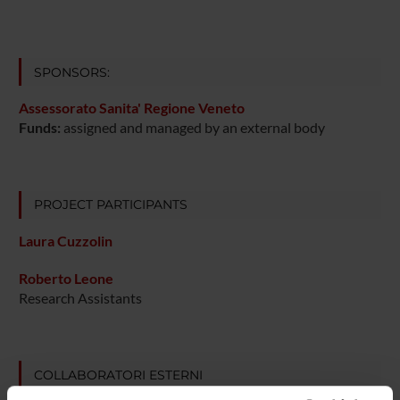
SPONSORS:
Assessorato Sanita' Regione Veneto
Funds:
assigned and managed by an external body
PROJECT PARTICIPANTS
Laura Cuzzolin
Roberto Leone
Research Assistants
COLLABORATORI ESTERNI