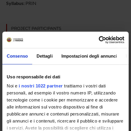
Syllabus:
PRIN
PROJECT PARTICIPANTS
Marzia Di Chio
Technical-administrative staff
Consenso
Dettagli
Impostazioni degli annunci
In
Elena Formaggio
Guido Francesco Fumagalli
Spin-off staff
Uso responsabile dei dati
Noi e
i nostri 1022 partner
trattiamo i vostri dati
personali, ad esempio il vostro numero IP, utilizzando
SECTIONS
tecnologie come i cookie per memorizzare e accedere
alle informazioni sul vostro dispositivo al fine di
Section of Pharmacology
pubblicare annunci e contenuti personalizzati, misurare
gli annunci e i contenuti, ricercare il pubblico e sviluppare
i servizi. Avete la possibilità di scegliere chi utilizza i