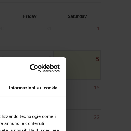
Friday
Saturday
30
31
1
6
7
8
13
14
15
Informazioni sui cookie
utilizzando tecnologie come i
20
21
22
re annunci e contenuti
vete la possibilità di scegliere