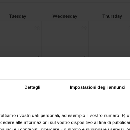
Tuesday
Wednesday
Thursday
28
29
4
5
11
12
Dettagli
Impostazioni degli annunci
rattiamo i vostri dati personali, ad esempio il vostro numero IP, 
18
19
dere alle informazioni sul vostro dispositivo al fine di pubblica
nunci e i contenuti, ricercare il pubblico e sviluppare i servizi. A