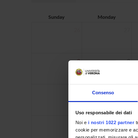
Sunday
Monday
26
27
2
3
9
10
Consenso
Uso responsabile dei dati
Noi e
i nostri 1022 partner
t
16
17
cookie per memorizzare e acce
personalizzati, misurare gli an