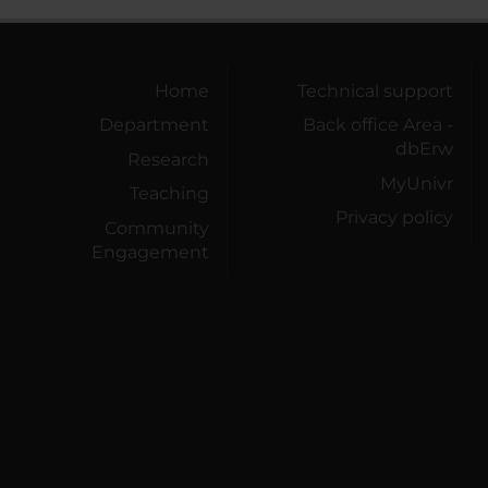
Home
Technical support
Department
Back office Area -
dbErw
Research
MyUnivr
Teaching
Privacy policy
Community
Engagement