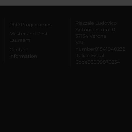
Piazzale Ludovico
PhD Programmes
Antonio Scuro 10
Master and Post
37134 Verona
Lauream
VAT
number01541040232
Contact
Italian Fiscal
information
Code93009870234