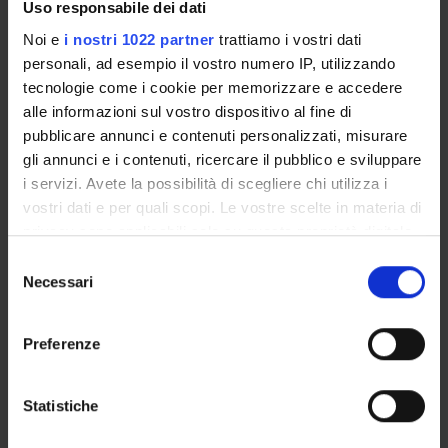
Uso responsabile dei dati
Noi e
i nostri 1022 partner
trattiamo i vostri dati
17
18
19
20
21
22
23
personali, ad esempio il vostro numero IP, utilizzando
tecnologie come i cookie per memorizzare e accedere
alle informazioni sul vostro dispositivo al fine di
pubblicare annunci e contenuti personalizzati, misurare
24
25
26
27
28
29
30
gli annunci e i contenuti, ricercare il pubblico e sviluppare
i servizi. Avete la possibilità di scegliere chi utilizza i
vostri dati e per quali scopi. Le vostre scelte in materia di
privacy sono applicabili solo su questa proprietà digitale
31
1
2
3
4
5
6
in cui avete effettuato le vostre scelte. È possibile
Selezione
modificare o revocare il proprio consenso in qualsiasi
Necessari
del
momento dalla Dichiarazione sui cookie o facendo clic
consenso
sull'icona di attivazione della privacy.
Preferenze
Con il tuo consenso, vorremmo anche:
raccogliere informazioni sulla tua posizione
Statistiche
Contatti
geografica, con un'approssimazione di qualche
Persone