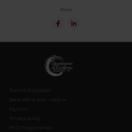
Share
Technical support
Back office Area - dbErw
MyUnivr
Privacy policy
PhD Programmes