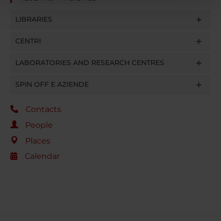
pubblicità e social media, i quali potrebbero combinarle
LIBRARIES
con altre informazioni che hai fornito loro o che hanno
raccolto dal tuo utilizzo dei loro servizi.
CENTRI
LABORATORIES AND RESEARCH CENTRES
SPIN OFF E AZIENDE
Contacts
People
Places
Calendar