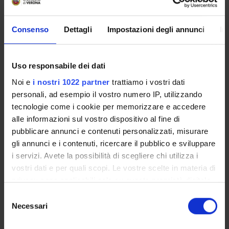
Federica Bortolotti
Consenso
Dettagli
Impostazioni degli annunci
In
Full Professor
Alessandra Maria Bossi
Full Professor
Uso responsabile dei dati
Franco Tagliaro
Noi e
i nostri 1022 partner
trattiamo i vostri dati
personali, ad esempio il vostro numero IP, utilizzando
tecnologie come i cookie per memorizzare e accedere
alle informazioni sul vostro dispositivo al fine di
RESEARCH AREAS INVOLVED IN THE PROJECT
pubblicare annunci e contenuti personalizzati, misurare
Analytical (DBT)
gli annunci e i contenuti, ricercare il pubblico e sviluppare
i servizi. Avete la possibilità di scegliere chi utilizza i
Analytical (DNBM)
vostri dati e per quali scopi. Le vostre scelte in materia di
Biochemical Research Methods (DBT)
privacy sono applicabili solo su questa proprietà digitale
in cui avete effettuato le vostre scelte. È possibile
Selezione
Biochemical Research Methods (DSVR)
modificare o revocare il proprio consenso in qualsiasi
Necessari
del
momento dalla Dichiarazione sui cookie o facendo clic
Toxicology
consenso