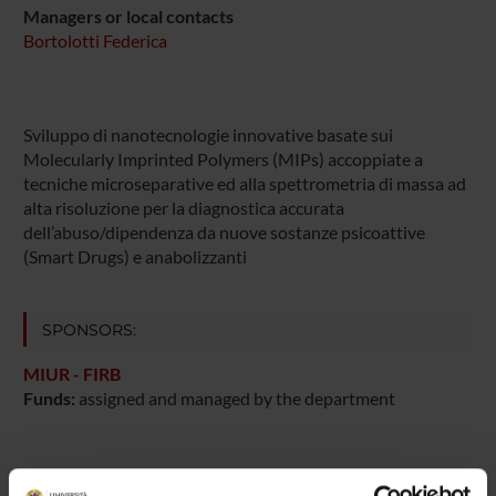
Managers or local contacts
Bortolotti Federica
Sviluppo di nanotecnologie innovative basate sui
Molecularly Imprinted Polymers (MIPs) accoppiate a
tecniche microseparative ed alla spettrometria di massa ad
alta risoluzione per la diagnostica accurata
dell’abuso/dipendenza da nuove sostanze psicoattive
(Smart Drugs) e anabolizzanti
SPONSORS:
MIUR - FIRB
Funds:
assigned and managed by the department
PROJECT PARTICIPANTS