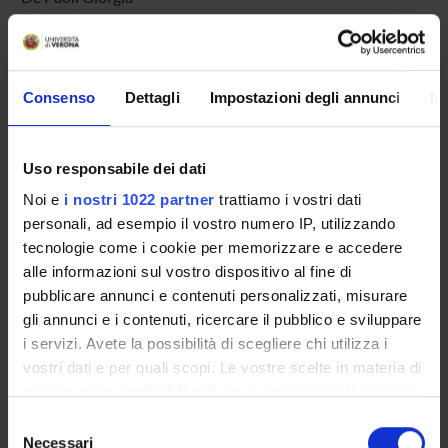
Rainio Juha
SPONSORS:
Consenso
Dettagli
Impostazioni degli annunci
In
Ministero dell'Istruzione dell'Università e della Ricerca
Funds:
assigned and managed by the department
Uso responsabile dei dati
Noi e
i nostri 1022 partner
trattiamo i vostri dati
personali, ad esempio il vostro numero IP, utilizzando
PROJECT PARTICIPANTS
tecnologie come i cookie per memorizzare e accedere
alle informazioni sul vostro dispositivo al fine di
Federica Bortolotti
Full Professor
pubblicare annunci e contenuti personalizzati, misurare
gli annunci e i contenuti, ricercare il pubblico e sviluppare
Domenico De Leo
i servizi. Avete la possibilità di scegliere chi utilizza i
Studioso Senior
vostri dati e per quali scopi. Le vostre scelte in materia di
Giorgia De Paoli
privacy sono applicabili solo su questa proprietà digitale
in cui avete effettuato le vostre scelte. È possibile
Selezione
Rossella Gottardo
modificare o revocare il proprio consenso in qualsiasi
Necessari
del