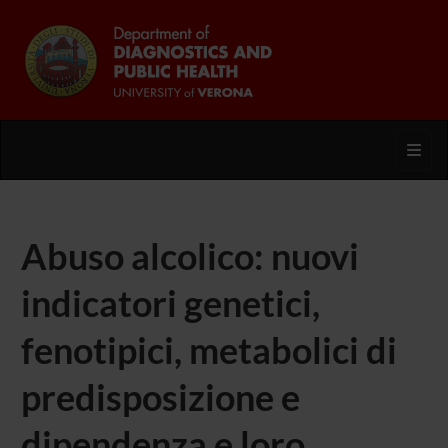
Toggl
Abuso alcolico: nuovi
indicatori genetici,
fenotipici, metabolici di
predisposizione e
dipendenza e loro