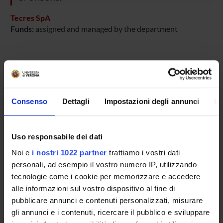
Tecres SpA
Funds:
assigned and managed by the department
PROJECT PARTICIPANTS
Pietro Bartolozzi
Consenso
Dettagli
Impostazioni degli annunci
In
Anna Benini
Technical-administrative staff
Uso responsabile dei dati
Elisa Bertazzoni Minelli
Noi e
i nostri 1022 partner
trattiamo i vostri dati
personali, ad esempio il vostro numero IP, utilizzando
tecnologie come i cookie per memorizzare e accedere
SECTIONS
alle informazioni sul vostro dispositivo al fine di
Orthopedic Section
Section of Pharmacology
pubblicare annunci e contenuti personalizzati, misurare
gli annunci e i contenuti, ricercare il pubblico e sviluppare