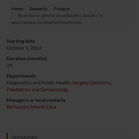
Home
Research
Projects
Ricerche su attivita' di antibiotici, da soli o in
associazione, in infezioni localizzate.
Starting date
October 1, 2003
Duration (months)
24
Departments
Diagnostics and Public Health,
Surgery, Dentistry,
Paediatrics and Gynaecology
Managers or local contacts
Bertazzoni Minelli Elisa
SPONSORS: