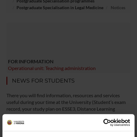
Postgraduate Specialisation programmes
Postgraduate Specialisation in Legal Medicine
Notices
FOR INFORMATION
Operational unit: Teaching administration
NEWS FOR STUDENTS
There you will find information, resources and services
useful during your time at the University (Student’s exam
record, your study plan on ESSE3, Distance Learning
courses, university email account, office forms,
administrative procedures, etc.). You can log into MyUnivr
with your GIA login details: only in this way will you be able
to receive notification of all the notices from your teachers