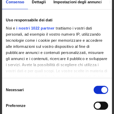
Consenso
Dettagli
Impostazioni degli annunci
In
and your secretariat via email and also via the Univr app.
MYUNIVR
Uso responsabile dei dati
Noi e
i nostri 1022 partner
trattiamo i vostri dati
personali, ad esempio il vostro numero IP, utilizzando
tecnologie come i cookie per memorizzare e accedere
Overview
alle informazioni sul vostro dispositivo al fine di
Enrolment Procedures and Admission Requirements
pubblicare annunci e contenuti personalizzati, misurare
Degree Programme
gli annunci e i contenuti, ricercare il pubblico e sviluppare
Courses
i servizi. Avete la possibilità di scegliere chi utilizza i
Notices
vostri dati e per quali scopi. Le vostre scelte in materia di
Governing bodies
privacy sono applicabili solo su questa proprietà digitale
Rete formativa
in cui avete effettuato le vostre scelte. È possibile
Selezione
modificare o revocare il proprio consenso in qualsiasi
Necessari
del
momento dalla Dichiarazione sui cookie o facendo clic
STUDYING
consenso
sull'icona di attivazione della privacy.
Preferenze
COURSES
Con il tuo consenso, vorremmo anche: