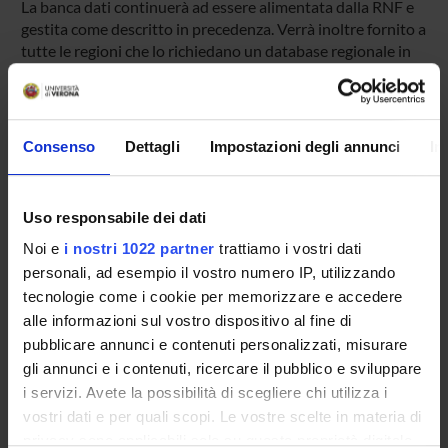
La banca dati continuerà ad essere alimentata dalla RNF e
gestita come descritto in precedenza. Verrà inoltre fornito a
tutte le regioni che lo richiedano un database regionale in
formato Access contenente le proprie segnalazioni.
SPONSORS:
Consenso
Dettagli
Impostazioni degli annunci
In
AIFA - Associazione Italiana del Farmaco
Funds:
assigned and managed by the department
Uso responsabile dei dati
Noi e
i nostri 1022 partner
trattiamo i vostri dati
personali, ad esempio il vostro numero IP, utilizzando
PROJECT PARTICIPANTS
tecnologie come i cookie per memorizzare e accedere
alle informazioni sul vostro dispositivo al fine di
Carlo Combi
pubblicare annunci e contenuti personalizzati, misurare
Full Professor
gli annunci e i contenuti, ricercare il pubblico e sviluppare
Ugo Moretti
i servizi. Avete la possibilità di scegliere chi utilizza i
Associate Professor
vostri dati e per quali scopi. Le vostre scelte in materia di
privacy sono applicabili solo su questa proprietà digitale