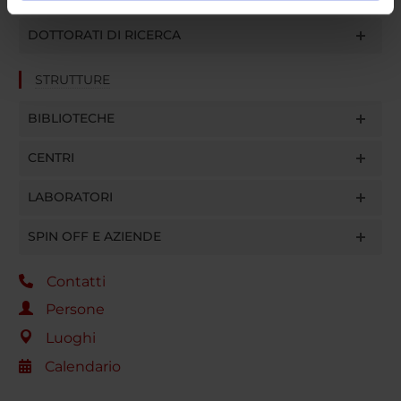
informazioni sul modo in cui utilizzi il nostro sito con i
DOTTORATI DI RICERCA
nostri partner che si occupano di analisi dei dati web,
pubblicità e social media, i quali potrebbero combinarle
STRUTTURE
con altre informazioni che hai fornito loro o che hanno
raccolto dal tuo utilizzo dei loro servizi.
BIBLIOTECHE
CENTRI
LABORATORI
SPIN OFF E AZIENDE
Contatti
Persone
Luoghi
Calendario