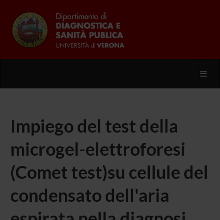
Toggl
Impiego del test della
microgel-elettroforesi
(Comet test)su cellule del
condensato dell'aria
espirata nella diagnosi