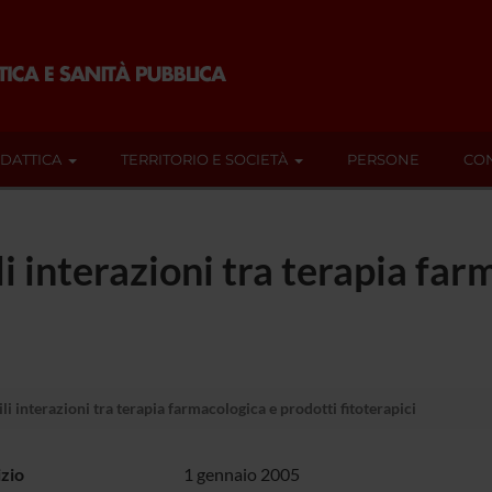
IDATTICA
TERRITORIO E SOCIETÀ
PERSONE
CON
ili interazioni tra terapia fa
ili interazioni tra terapia farmacologica e prodotti fitoterapici
izio
1 gennaio 2005