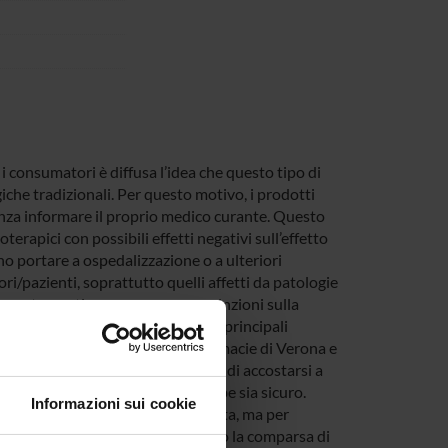
 i consumatori è diffusa l’idea che questo tipo di
giche tradizionali. Per questo motivo, i prodotti
nza informare il proprio medico curante. Questo
oterapici con possibili effetti negativi sull’effetto
o portare a ospedalizzazione o a ulteriori
/pazienti, soprattutto quelli affetti da patologie
comportamenti, conoscenze e convinzioni sulla
e riportato da diversi autori) le principali
rviste svolte in un campione di farmacie di Verona e
12% degli intervistati ha riferito di accostarsi a
 di prodotti naturali a base di erbe sia sicuro.
Informazioni sui cookie
a base di un consiglio del farmacista, ma per
 4% degli intervistati ha segnalato la comparsa di