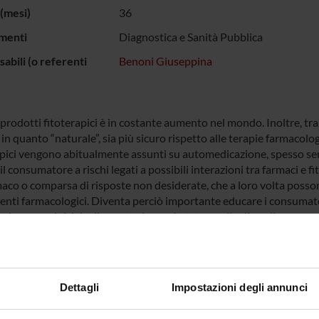
(mesi)
36
menti
Diagnostica e Sanità Pubblica
abili (o referenti
Benoni Giuseppina
 prodotti fitoterapici è in costante aumento nel mondo. Inoltre, tra
 in quanto “naturale”, sia più sicuro rispetto alle terapie farmacolo
apici vengono abitualmente assunti su automedicazione, spesso se
l consumatore a rischi legati a possibili interazioni tra farmaci e fit
maco o comparsa di risposte non desiderate, che a loro volta posson
enti farmacologici. Diventa perciò importante educare i consumatori
. Lo scopo iniziale di questa ricerca è stato quello di analizzare 
pia di un campione di donne italiane, essendo proprio le donne (com
rici di questi prodotti. Dall’analisi dei dati ricavati da 1420 inte
a, è emerso che il “fenomeno” fitoterapia è in aumento, in quanto il 
ipo di terapia per la prima volta, e la percezione comune è che l’uso
Dettagli
Impostazioni degli annunci
 la scelta di curarsi con un fitoterapico non viene sempre fatta sull
ione personale o su suggerimento di amici/parenti/media. Infine, il