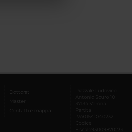
Piazzale Ludovico
Dottorati
Antonio Scuro 10
Master
37134 Verona
Partita
Contatti e mappa
IVA01541040232
Codice
Fiscale93009870234