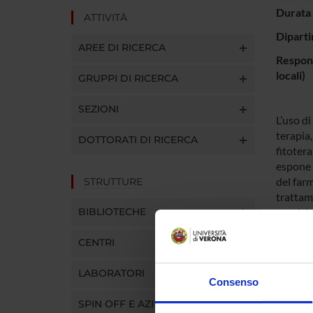
Durata 
ATTIVITÀ
Diparti
AREE DI RICERCA
Respons
locali)
GRUPPI DI RICERCA
SEZIONI
L’uso di
terapia,
DOTTORATI DI RICERCA
fitoter
espone i
del far
STRUTTURE
trattam
BIBLIOTECHE
croniche
fitotera
CENTRI
consumat
provinci
LABORATORI
questo t
Consenso
Inoltre,
SPIN OFF E AZIENDE
convinz