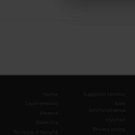
che hanno raccolto dal tuo uti
Home
Supporto tecnico
Dipartimento
Area
Amministrativa
Ricerca
MyUnivr
Didattica
Privacy policy
Territorio e Società