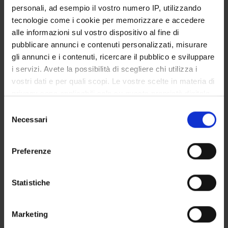
personali, ad esempio il vostro numero IP, utilizzando
Roberto Leone
tecnologie come i cookie per memorizzare e accedere
Incaricato alla ricerca
alle informazioni sul vostro dispositivo al fine di
Giovanna Stoppa
pubblicare annunci e contenuti personalizzati, misurare
gli annunci e i contenuti, ricercare il pubblico e sviluppare
i servizi. Avete la possibilità di scegliere chi utilizza i
SEZIONI
vostri dati e per quali scopi. Le vostre scelte in materia di
privacy sono applicabili solo su questa proprietà digitale
Farmacologia
in cui avete effettuato le vostre scelte. È possibile
Selezione
modificare o revocare il proprio consenso in qualsiasi
Necessari
del
momento dalla Dichiarazione sui cookie o facendo clic
consenso
sull'icona di attivazione della privacy.
Preferenze
ATTIVITÀ
Con il tuo consenso, vorremmo anche:
AREE DI RICERCA
raccogliere informazioni sulla tua posizione
Statistiche
geografica, con un'approssimazione di qualche
GRUPPI DI RICERCA
metro,
Marketing
Identificare il tuo dispositivo, scansionandolo
SEZIONI