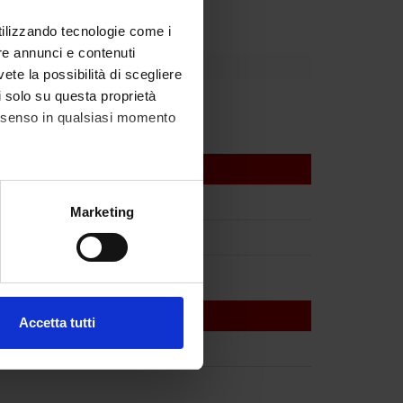
utilizzando tecnologie come i
re annunci e contenuti
vete la possibilità di scegliere
li solo su questa proprietà
lo Velo
consenso in qualsiasi momento
alche metro,
Marketing
e specifiche (impronte
ezione dettagli
. Puoi
Accetta tutti
l media e per analizzare il
ostri partner che si occupano
azioni che hai fornito loro o