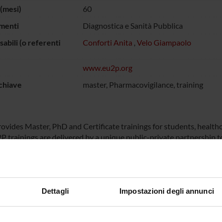
(mesi)
60
menti
Diagnostica e Sanità Pubblica
abili (o referenti
Conforti Anita
,
Velo Giampaolo
www.eu2p.org
chiave
master, Pharmacovigilance, training
ovides Master, PhD and Certificate trainings for students, healthc
P trainings are delivered by a unique public-private partnership 
 are delivered in English and extensively use interactive web tech
lities, locations and learning paces.
Dettagli
Impostazioni degli annunci
 FINANZIATORI:
Finanziamento:
assegnato e gestito dal 