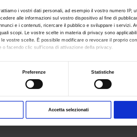
rattiamo i vostri dati personali, ad esempio il vostro numero IP, 
dere alle informazioni sul vostro dispositivo al fine di pubblica
ECIPANTI AL PROGETTO
nunci e i contenuti, ricercare il pubblico e sviluppare i servizi. A
r quali scopi. Le vostre scelte in materia di privacy sono applicabi
onforti
Giampao
to le vostre scelte. È possibile modificare o revocare il proprio 
 o facendo clic sull'icona di attivazione della privacy.
DI RICERCA COINVOLTE DAL PROGETTO
mo anche:
acology & Pharmacy (DDSP)
oni sulla tua posizione geografica, con un'approssimazione di qu
Preferenze
Statistiche
spositivo, scansionandolo attivamente alla ricerca di caratteristich
acology & Pharmacy (DNBM)
aborati i tuoi dati personali e imposta le tue preferenze nella
s
consenso in qualsiasi momento dalla Dichiarazione sui cookie.
NI
Accetta selezionati
nalizzare contenuti ed annunci, per fornire funzionalità dei socia
cologia
inoltre informazioni sul modo in cui utilizzi il nostro sito con i n
icità e social media, i quali potrebbero combinarle con altre inform