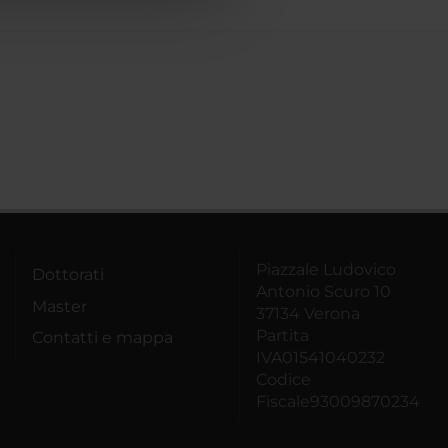
Piazzale Ludovico
Dottorati
Antonio Scuro 10
Master
37134 Verona
Partita
Contatti e mappa
IVA01541040232
Codice
Fiscale93009870234