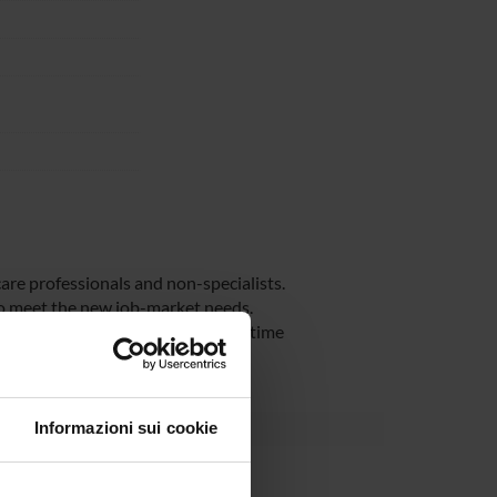
are professionals and non-specialists.
to meet the new job-market needs.
nologies to comply with different time
Informazioni sui cookie
Dipartimento