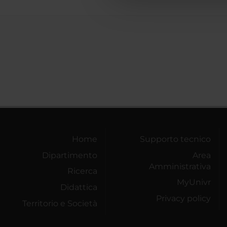
che hanno raccolto dal tuo uti
Home
Supporto tecnico
Dipartimento
Area
Amministrativa
Ricerca
MyUnivr
Didattica
Privacy policy
Territorio e Società