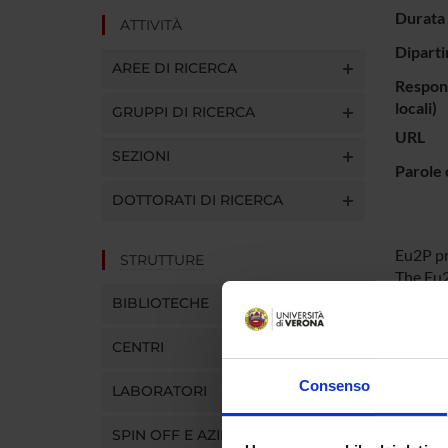
Durata 
ATTIVITÀ
Diparti
AREE DI RICERCA
Respons
locali)
GRUPPI DI RICERCA
URL
SEZIONI
Parole 
DOTTORATI DI RICERCA
Eu2P pr
STRUTTURE
The Eu2
Courses
BIBLIOTECHE
availabi
CENTRI
Consenso
ENTI
LABORATORI
SPIN OFF E AZIENDE