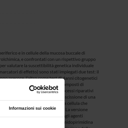
eriferico e in cellule della mucosa buccale di
trolchimica, e confrontati con un rispettivo gruppo
per valutare la suscettibilità genetica individuale
arcatori di effetto) sono stati impiegati due test: il
nno precoce, l'altro come test di danni citogenetici
e fornire dati sulla capacità dei composti di
etici e genotossici indiretti. I processi riparativi
ti nei processi di riparazione per escissione di una
anismi di riparo essenziali per la cellula che
Informazioni sui cookie
ioni indotte da agenti alchilanti. La versione
iconoscere i danni al DNA causati dagli agenti
o delle glicosilasi, come la formamidopirimidina