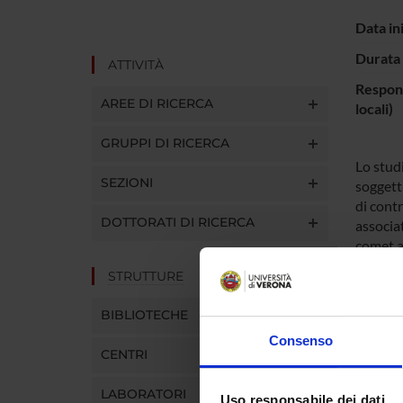
Data in
Durata 
ATTIVITÀ
Respons
AREE DI RICERCA
locali)
GRUPPI DI RICERCA
Lo studi
SEZIONI
soggetti
di contr
DOTTORATI DI RICERCA
associat
comet as
fissi. I
STRUTTURE
interfer
del DNA 
BIBLIOTECHE
base da
Consenso
permetto
CENTRI
alcalina
ossidan
LABORATORI
Uso responsabile dei dati