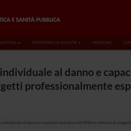
IDATTICA
TERRITORIO E SOCIETÀ
PERSONE
CON
à individuale al danno e capac
ggetti professionalmente espo
à individuale al danno e capacità riparativa del DNA in linfociti di sogget