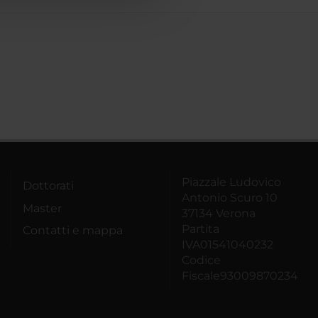
Piazzale Ludovico
Dottorati
Antonio Scuro 10
Master
37134 Verona
Partita
Contatti e mappa
IVA01541040232
Codice
Fiscale93009870234