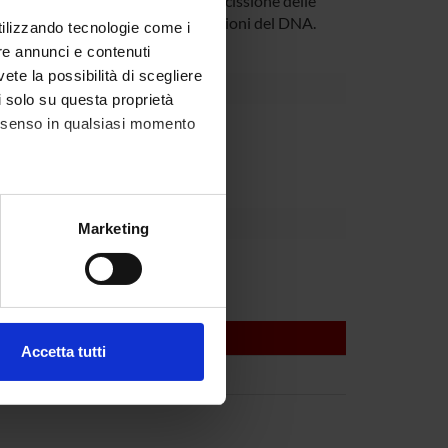
 di riparazione in quanto operano escissione delle
e e riparare queste piccole alterazioni del DNA.
utilizzando tecnologie come i
re annunci e contenuti
vete la possibilità di scegliere
li solo su questa proprietà
consenso in qualsiasi momento
Dipartimento
alche metro,
Marketing
e specifiche (impronte
rica Fracasso
ezione dettagli
. Puoi
Accetta tutti
l media e per analizzare il
ostri partner che si occupano
azioni che hai fornito loro o