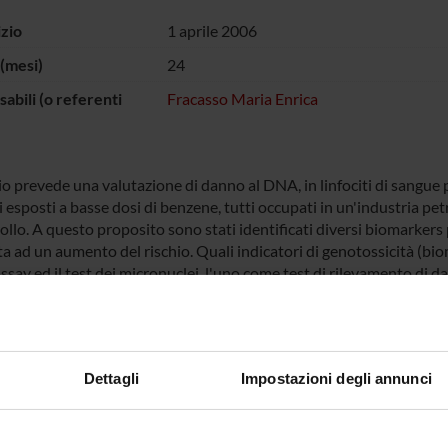
izio
1 aprile 2006
(mesi)
24
abili (o referenti
Fracasso Maria Enrica
o prevede una valutazione di danno al DNA, in linfociti di sangue p
 esposti a basse dosi di benzene, tutti occupati in un'industria pe
ollo. A questo proposito sono stati identificati diversi biomarkers 
a ad un aumento del rischio. Quali indicatori di genotossicità (biom
say ed il test dei micronuclei, l'uno come test di rilevamento di da
l comet assay può dare informazioni di genotossicità diretta ma anch
ire con i sistemi di riparo della cellula, attraverso meccanismi epigen
sono specifici per il tipo di danno subito, infatti gli enzimi coinvol
nneggiata (BER) e la riparazione del nucleotide (NER) sono due mecc
Dettagli
Impostazioni degli annunci
no di riconoscere e rimuovere danni di tipo ossidativo o grosse les
 del comet test è uno tra i più sensibili test di genotossicità nel r
ti e questo metodo può essere ulteriormente modificato utilizzand