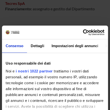
Tecres SpA
Finanziamento:
assegnato e gestito dal Dipartimento
PARTECIPANTI AL PROGETTO
Anna Benini
Tecnico-Amministrativo
Consenso
Dettagli
Impostazioni degli annunci
In
Elisa Bertazzoni Minelli
Uso responsabile dei dati
Noi e
i nostri 1022 partner
trattiamo i vostri dati
SEZIONI
personali, ad esempio il vostro numero IP, utilizzando
tecnologie come i cookie per memorizzare e accedere
Farmacologia
alle informazioni sul vostro dispositivo al fine di
pubblicare annunci e contenuti personalizzati, misurare
gli annunci e i contenuti, ricercare il pubblico e sviluppare
i servizi. Avete la possibilità di scegliere chi utilizza i