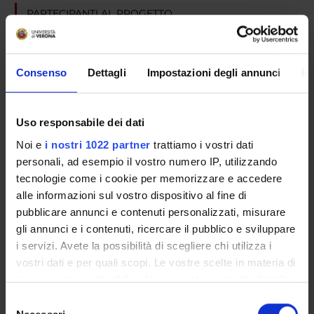
PARTECIPANTI AL PROGETTO
Alberto Zamo'
Consenso
Dettagli
Impostazioni degli annunci
In
SEZIONI
Uso responsabile dei dati
Anatomia Patologica
Noi e
i nostri 1022 partner
trattiamo i vostri dati
personali, ad esempio il vostro numero IP, utilizzando
tecnologie come i cookie per memorizzare e accedere
alle informazioni sul vostro dispositivo al fine di
ATTIVITÀ
pubblicare annunci e contenuti personalizzati, misurare
gli annunci e i contenuti, ricercare il pubblico e sviluppare
AREE DI RICERCA
i servizi. Avete la possibilità di scegliere chi utilizza i
vostri dati e per quali scopi. Le vostre scelte in materia di
GRUPPI DI RICERCA
privacy sono applicabili solo su questa proprietà digitale
in cui avete effettuato le vostre scelte. È possibile
SEZIONI
Selezione
modificare o revocare il proprio consenso in qualsiasi