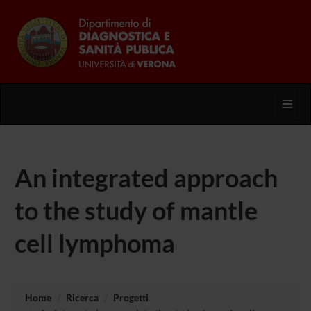
Toggl
An integrated approach
to the study of mantle
cell lymphoma
Home
Ricerca
Progetti