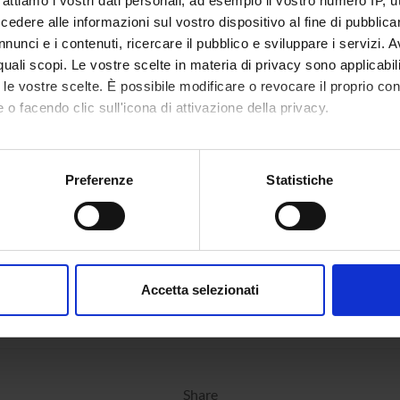
rattiamo i vostri dati personali, ad esempio il vostro numero IP, 
ICA
dere alle informazioni sul vostro dispositivo al fine di pubblica
AMENTI
nunci e i contenuti, ricercare il pubblico e sviluppare i servizi. A
r quali scopi. Le vostre scelte in materia di privacy sono applicabi
to le vostre scelte. È possibile modificare o revocare il proprio 
 o facendo clic sull'icona di attivazione della privacy.
mo anche:
oni sulla tua posizione geografica, con un'approssimazione di qu
Preferenze
Statistiche
spositivo, scansionandolo attivamente alla ricerca di caratteristich
aborati i tuoi dati personali e imposta le tue preferenze nella
s
consenso in qualsiasi momento dalla Dichiarazione sui cookie.
Accetta selezionati
nalizzare contenuti ed annunci, per fornire funzionalità dei socia
inoltre informazioni sul modo in cui utilizzi il nostro sito con i n
icità e social media, i quali potrebbero combinarle con altre inform
lizzo dei loro servizi.
Share