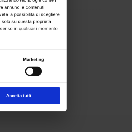
utilizzando tecnologie come i
re annunci e contenuti
vete la possibilità di scegliere
li solo su questa proprietà
consenso in qualsiasi momento
alche metro,
Marketing
e specifiche (impronte
ezione dettagli
. Puoi
Accetta tutti
l media e per analizzare il
ostri partner che si occupano
azioni che hai fornito loro o