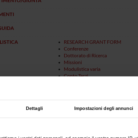
TIMENTO/GIUNTA
MENTI
GUIDA
ISTICA
RESEARCH GRANT FORM
Conferenze
Dottorato di Ricerca
Missioni
Modulistica varia
Conto Terzi
INCARICHI EXTRA-ISTITUZIONA
SCHEDE PER IL RECLUTAMENTO 
TIPO A e di TIPO B
Dettagli
Impostazioni degli annunci
 OPERATIVO DI
TIMENTO DI
OSTICA E SANITÀ