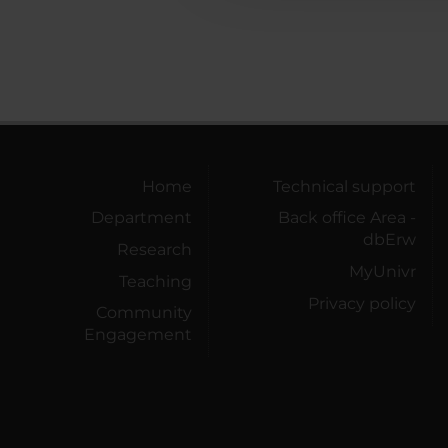
Home
Technical support
Department
Back office Area -
dbErw
Research
MyUnivr
Teaching
Privacy policy
Community
Engagement