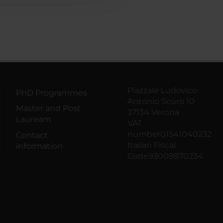
Piazzale Ludovico
PhD Programmes
Antonio Scuro 10
Master and Post
37134 Verona
Lauream
VAT
number01541040232
Contact
Italian Fiscal
information
Code93009870234