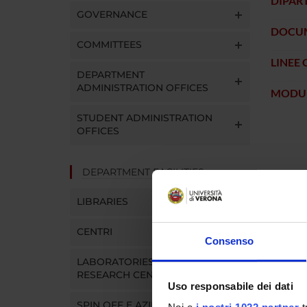
DIPAR
GOVERNANCE
DOCU
COMMITTEES
LINEE 
DEPARTMENT
ADMINISTRATION OFFICES
MODUL
STUDENT ADMINISTRATION
OFFICES
DEPARTMENT FACILITIES
LIBRARIES
CENTRI
Consenso
LABORATORIES AND
PIANO
RESEARCH CENTRES
DIPAR
Uso responsabile dei dati
DIAGN
SPIN OFF E AZIENDE