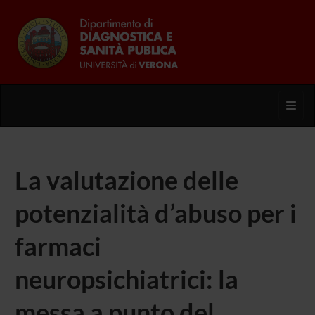
Toggl
La valutazione delle
potenzialità d’abuso per i
farmaci
neuropsichiatrici: la
messa a punto del