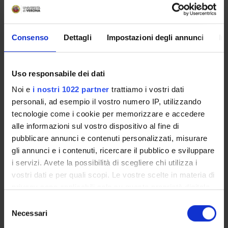
Ritorno d’investimento:
Unità industriale: traslazione in attività scalabile alla
Consenso
Dettagli
Impostazioni degli annunci
In
produttività R&S;
Unità accademica: acquisizione di know-how
tecnologico.
Uso responsabile dei dati
Noi e
i nostri 1022 partner
trattiamo i vostri dati
ENTI FINANZIATORI:
personali, ad esempio il vostro numero IP, utilizzando
tecnologie come i cookie per memorizzare e accedere
Finanziamento:
assegnato e gestito dal Dipartimento
alle informazioni sul vostro dispositivo al fine di
Finanziamento:
assegnato e gestito dal Dipartimento
pubblicare annunci e contenuti personalizzati, misurare
gli annunci e i contenuti, ricercare il pubblico e sviluppare
Finanziamento:
assegnato e gestito dal Dipartimento
i servizi. Avete la possibilità di scegliere chi utilizza i
vostri dati e per quali scopi. Le vostre scelte in materia di
privacy sono applicabili solo su questa proprietà digitale
PARTECIPANTI AL PROGETTO
in cui avete effettuato le vostre scelte. È possibile
Selezione
modificare o revocare il proprio consenso in qualsiasi
Necessari
del
Alessia Auber
momento dalla Dichiarazione sui cookie o facendo clic
consenso