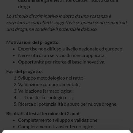
droga.
Lo stimolo discriminativo indotto da una sostanza è
correlato ai suoi effetti soggettivi: se questi sono comuni ad
una droga, ne condivide il potenziale d’abuso.
Motivazioni del progetto:
Expertise non diffuso a livello nazionale ed europeo;
Necessità di un servizio di ricerca applicata;
Opportunità per ricerca di base innovativa.
Fasi del progetto:
Sviluppo metodologico nel ratto;
Validazione comportamentale;
Validazione farmacologica;
--- Transfer tecnologico ---;
Ricerca di potenzialità d’abuso per nuove droghe.
Risultati attesi al termine dei 2 anni:
Completamento sviluppo e validazione;
Completamento transfer tecnologico;
Inizio attività di ricerca su nuove droghe.