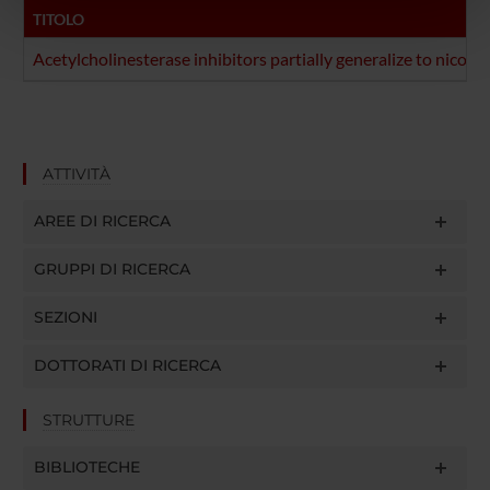
nostri partner che si occupano di analisi dei dati web,
TITOLO
pubblicità e social media, i quali potrebbero combinarle
Acetylcholinesterase inhibitors partially generalize to nicotin
con altre informazioni che hai fornito loro o che hanno
raccolto dal tuo utilizzo dei loro servizi.
ATTIVITÀ
AREE DI RICERCA
GRUPPI DI RICERCA
SEZIONI
DOTTORATI DI RICERCA
STRUTTURE
BIBLIOTECHE