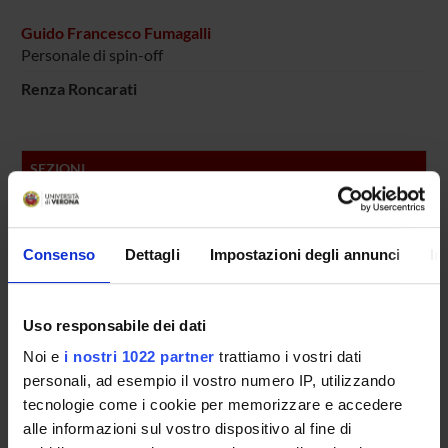
Guido Francesco Fumagalli
Personale di spin-off
Renza Roncarati
SEZIONI
Farmacologia
Consenso
Dettagli
Impostazioni degli annunci
In
PUBBLICAZIONI
TITOLO
Uso responsabile dei dati
Cholinergic function modulation by NTs in rat BF cultures
Noi e
i nostri 1022 partner
trattiamo i vostri dati
Neural agrin controls maturation of the excitation-contract
personali, ad esempio il vostro numero IP, utilizzando
p75 neurotrophin receptor distribution and transport in cult
tecnologie come i cookie per memorizzare e accedere
alle informazioni sul vostro dispositivo al fine di
SK3 trafficking in hippocampal cells: the role of different mol