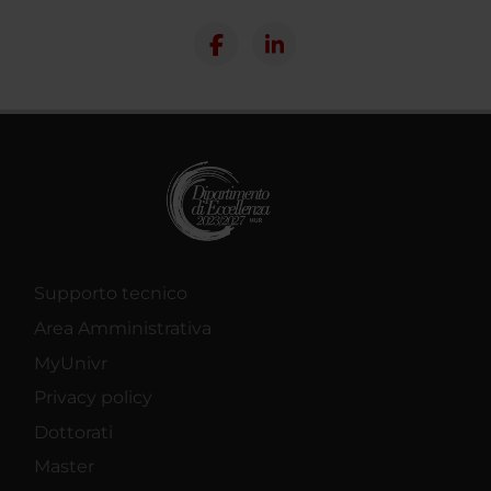
Supporto tecnico
Area Amministrativa
MyUnivr
Privacy policy
Dottorati
Master