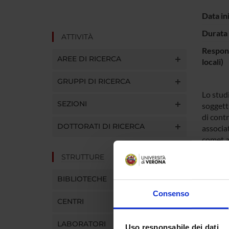
Data in
Durata 
ATTIVITÀ
Respons
AREE DI RICERCA
locali)
GRUPPI DI RICERCA
Lo studi
SEZIONI
soggetti
di contr
DOTTORATI DI RICERCA
associat
comet as
fissi. I
STRUTTURE
interfer
del DNA 
BIBLIOTECHE
base da
Consenso
permetto
CENTRI
alcalina
ossidan
LABORATORI
Uso responsabile dei dati