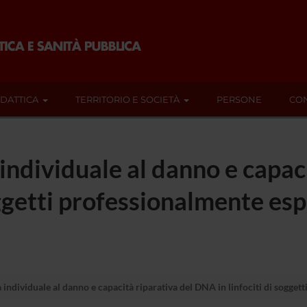
IDATTICA
TERRITORIO E SOCIETÀ
PERSONE
CON
à individuale al danno e capac
ggetti professionalmente espo
à individuale al danno e capacità riparativa del DNA in linfociti di sogget