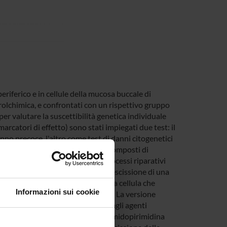
eriferico e in cellule della mucosa buccale di
trolchimica, e confrontati con un rispettivo gruppo
per valutare la suscettibilità genetica individuale
arcatori di effetto) sono stati impiegati due test: il
nno precoce, l'altro come test di danni citogenetici
e fornire dati sulla capacità dei composti di
etici e genotossici indiretti. I processi riparativi
ti nei processi di riparazione per escissione di una
anismi di riparo essenziali per la cellula che
Informazioni sui cookie
ioni indotte da agenti alchilanti. La versione
iconoscere i danni al DNA causati dagli agenti
o delle glicosilasi, come la formamidopirimidina