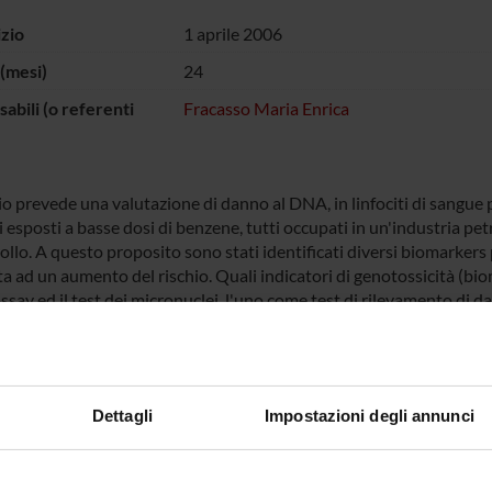
izio
1 aprile 2006
(mesi)
24
abili (o referenti
Fracasso Maria Enrica
o prevede una valutazione di danno al DNA, in linfociti di sangue p
 esposti a basse dosi di benzene, tutti occupati in un'industria pe
ollo. A questo proposito sono stati identificati diversi biomarkers 
a ad un aumento del rischio. Quali indicatori di genotossicità (biom
say ed il test dei micronuclei, l'uno come test di rilevamento di da
l comet assay può dare informazioni di genotossicità diretta ma anch
ire con i sistemi di riparo della cellula, attraverso meccanismi epigen
sono specifici per il tipo di danno subito, infatti gli enzimi coinvol
nneggiata (BER) e la riparazione del nucleotide (NER) sono due mecc
Dettagli
Impostazioni degli annunci
no di riconoscere e rimuovere danni di tipo ossidativo o grosse les
 del comet test è uno tra i più sensibili test di genotossicità nel r
ti e questo metodo può essere ulteriormente modificato utilizzand