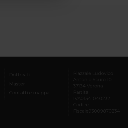
Piazzale Ludovico
Dottorati
Antonio Scuro 10
Master
37134 Verona
Partita
Contatti e mappa
IVA01541040232
Codice
Fiscale93009870234