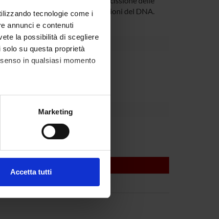
 di riparazione in quanto operano escissione delle
e e riparare queste piccole alterazioni del DNA.
utilizzando tecnologie come i
re annunci e contenuti
vete la possibilità di scegliere
li solo su questa proprietà
consenso in qualsiasi momento
Dipartimento
alche metro,
Marketing
e specifiche (impronte
rica Fracasso
ezione dettagli
. Puoi
Accetta tutti
l media e per analizzare il
ostri partner che si occupano
azioni che hai fornito loro o