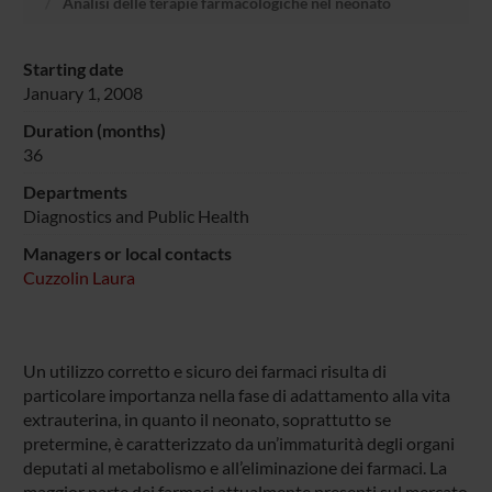
Analisi delle terapie farmacologiche nel neonato
Starting date
January 1, 2008
Duration (months)
36
Departments
Diagnostics and Public Health
Managers or local contacts
Cuzzolin Laura
Un utilizzo corretto e sicuro dei farmaci risulta di
particolare importanza nella fase di adattamento alla vita
extrauterina, in quanto il neonato, soprattutto se
pretermine, è caratterizzato da un’immaturità degli organi
deputati al metabolismo e all’eliminazione dei farmaci. La
maggior parte dei farmaci attualmente presenti sul mercato