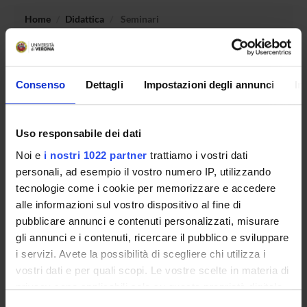
Home
Didattica
Seminari
Non è stato trovato alcun seminario relativo
all'insegnamento Igiene generale ed applicata 4.
Consenso
Dettagli
Impostazioni degli annunci
In
Uso responsabile dei dati
OFFERTA FORMATIVA
Noi e
i nostri 1022 partner
trattiamo i vostri dati
CORSI DI STUDIO
personali, ad esempio il vostro numero IP, utilizzando
tecnologie come i cookie per memorizzare e accedere
DOTTORATI, MASTER E FORMAZIONE SUPERIORE
alle informazioni sul vostro dispositivo al fine di
pubblicare annunci e contenuti personalizzati, misurare
Contatti
gli annunci e i contenuti, ricercare il pubblico e sviluppare
Persone
i servizi. Avete la possibilità di scegliere chi utilizza i
vostri dati e per quali scopi. Le vostre scelte in materia di
Luoghi
privacy sono applicabili solo su questa proprietà digitale
Calendario
in cui avete effettuato le vostre scelte. È possibile