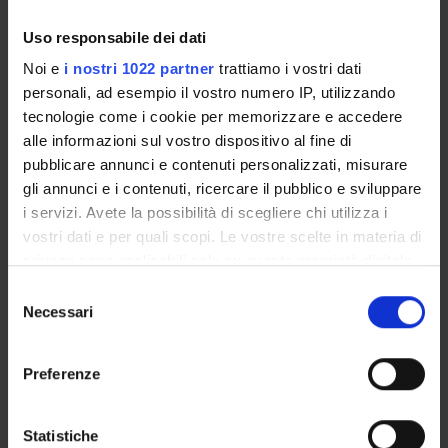
1 Laser scribing di TCO (transparent conductive oxide)
Uso responsabile dei dati
(primo laser scribing su contatto frontale trasparente)
Noi e
i nostri 1022 partner
trattiamo i vostri dati
2 Laser scribing del materiale attivo (secondo laser scribing,
personali, ad esempio il vostro numero IP, utilizzando
il TCO non deve subire scribing)
tecnologie come i cookie per memorizzare e accedere
3 Laser scribing della cella finita (ultimo laser scribing
alle informazioni sul vostro dispositivo al fine di
comprensivo di TCO)
pubblicare annunci e contenuti personalizzati, misurare
gli annunci e i contenuti, ricercare il pubblico e sviluppare
ENTI FINANZIATORI:
i servizi. Avete la possibilità di scegliere chi utilizza i
vostri dati e per quali scopi. Le vostre scelte in materia di
Arendi S.p.A. (Euroenergy Group, Marcegaglia)
privacy sono applicabili solo su questa proprietà digitale
Finanziamento:
assegnato e gestito dal Dipartimento
in cui avete effettuato le vostre scelte. È possibile
Selezione
Programma:
ART66 - Attività Commerciale
modificare o revocare il proprio consenso in qualsiasi
Necessari
del
momento dalla Dichiarazione sui cookie o facendo clic
consenso
sull'icona di attivazione della privacy.
Preferenze
PARTECIPANTI AL PROGETTO
Con il tuo consenso, vorremmo anche:
Alessandro Romeo
raccogliere informazioni sulla tua posizione
Statistiche
Professore ordinario