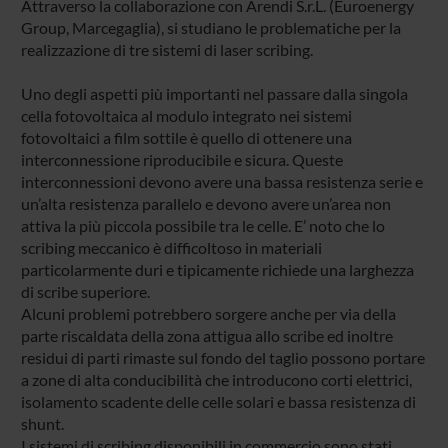
Attraverso la collaborazione con Arendi S.r.L. (Euroenergy
Group, Marcegaglia), si studiano le problematiche per la
realizzazione di tre sistemi di laser scribing.
Uno degli aspetti più importanti nel passare dalla singola
cella fotovoltaica al modulo integrato nei sistemi
fotovoltaici a film sottile è quello di ottenere una
interconnessione riproducibile e sicura. Queste
interconnessioni devono avere una bassa resistenza serie e
un’alta resistenza parallelo e devono avere un’area non
attiva la più piccola possibile tra le celle. E’ noto che lo
scribing meccanico è difficoltoso in materiali
particolarmente duri e tipicamente richiede una larghezza
di scribe superiore.
Alcuni problemi potrebbero sorgere anche per via della
parte riscaldata della zona attigua allo scribe ed inoltre
residui di parti rimaste sul fondo del taglio possono portare
a zone di alta conducibilità che introducono corti elettrici,
isolamento scadente delle celle solari e bassa resistenza di
shunt.
I sistemi di scribing disponibili in commercio sono stati