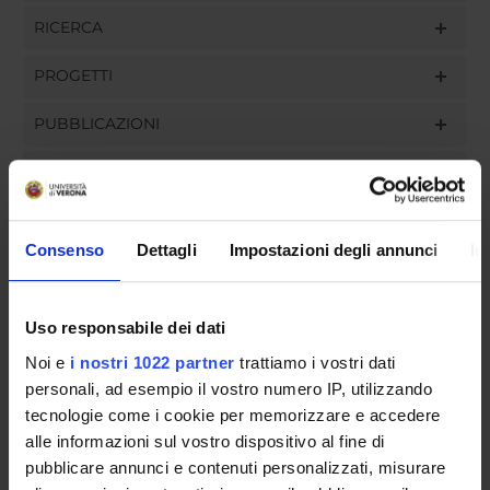
RICERCA
PROGETTI
PUBBLICAZIONI
INCARICHI
Consenso
Dettagli
Impostazioni degli annunci
In
ORGANIZZAZIONE
Uso responsabile dei dati
GOVERNANCE
Noi e
i nostri 1022 partner
trattiamo i vostri dati
COMMISSIONI
personali, ad esempio il vostro numero IP, utilizzando
tecnologie come i cookie per memorizzare e accedere
UFFICI E STRUTTURE DI SERVIZIO
alle informazioni sul vostro dispositivo al fine di
pubblicare annunci e contenuti personalizzati, misurare
SERVIZI DI SEGRETERIA STUDENTI