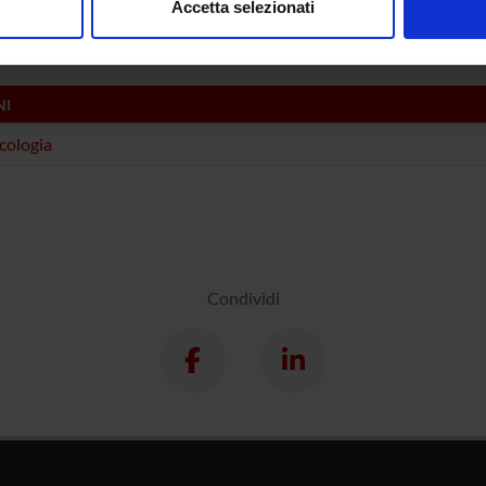
Accetta selezionati
acology & Pharmacy (DNBM)
nalizzare contenuti ed annunci, per fornire funzionalità dei socia
inoltre informazioni sul modo in cui utilizzi il nostro sito con i n
icità e social media, i quali potrebbero combinarle con altre inform
NI
lizzo dei loro servizi.
cologia
Condividi