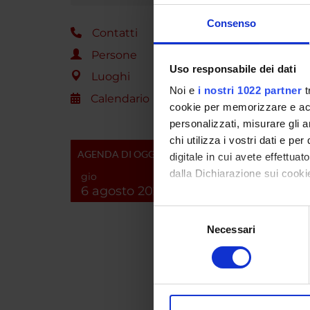
le regi
Consenso
Contatti
Persone
ENTI
Uso responsabile dei dati
Luoghi
AIFA - 
Noi e
i nostri 1022 partner
t
Calendario
del Fa
cookie per memorizzare e acce
personalizzati, misurare gli an
chi utilizza i vostri dati e pe
PART
AGENDA DI OGGI
digitale in cui avete effettua
dalla Dichiarazione sui cookie
gio
Carlo 
6 agosto 2026
Con il tuo consenso, vorrem
Selezione
raccogliere informazi
Necessari
del
AREE 
Identificare il tuo di
consenso
digitali).
Medica
Approfondisci come vengono el
Pharm
modificare o ritirare il tuo 