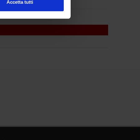
Accetta tutti
l media e per analizzare il
ostri partner che si occupano
azioni che hai fornito loro o