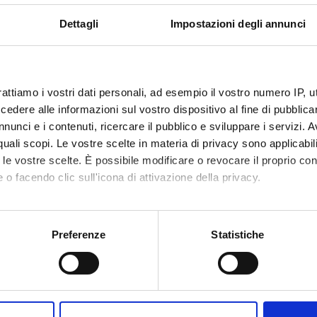
oni che lo richiedano un database regionale in formato Access conte
Dettagli
Impostazioni degli annunci
 FINANZIATORI:
Associazione Italiana
Finanziamento:
assegnato e gestito dal 
rattiamo i vostri dati personali, ad esempio il vostro numero IP, 
rmaco
dere alle informazioni sul vostro dispositivo al fine di pubblica
nunci e i contenuti, ricercare il pubblico e sviluppare i servizi. A
r quali scopi. Le vostre scelte in materia di privacy sono applicabi
ECIPANTI AL PROGETTO
to le vostre scelte. È possibile modificare o revocare il proprio 
 o facendo clic sull'icona di attivazione della privacy.
Combi
Professore ordinario
Ugo Mor
mo anche:
oni sulla tua posizione geografica, con un'approssimazione di qu
Preferenze
Statistiche
DI RICERCA COINVOLTE DAL PROGETTO
spositivo, scansionandolo attivamente alla ricerca di caratteristich
l Informatics
aborati i tuoi dati personali e imposta le tue preferenze nella
s
acology & Pharmacy (DDSP)
consenso in qualsiasi momento dalla Dichiarazione sui cookie.