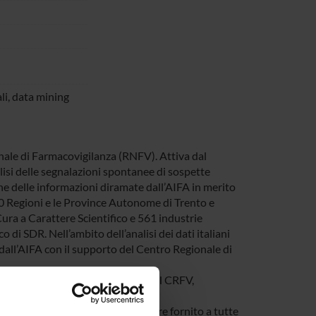
li, data mining
onale di Farmacovigilanza (RNFV). Attiva dal
alisi delle segnalazioni spontanee di sospette
one delle informazioni diramate dall’AIFA in merito
 20 Regioni e le Province Autonome di Trento e
Cura a Carattere Scientifico e 561 industrie
i SDR. Nell’ambito dell’analisi dei dati italiani
 dall’AIFA con il supporto del Centro Regionale di
eb della banca dati localizzata nel CRFV,
via autenticazione.
critto in precedenza. Verrà inoltre fornito a tutte