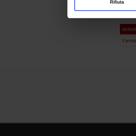
Rifiuta
Pharm
Utilizziamo i cookie per perso
nostro traffico. Condividiamo 
di analisi dei dati web, pubbl
SEZIO
che hanno raccolto dal tuo uti
Farma