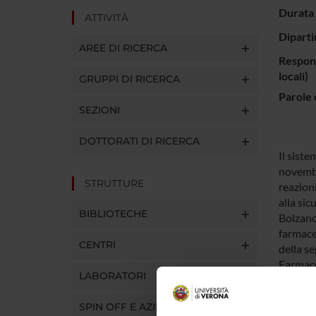
Durata 
ATTIVITÀ
Diparti
AREE DI RICERCA
Respons
locali)
GRUPPI DI RICERCA
Parole 
SEZIONI
DOTTORATI DI RICERCA
Il sist
novembre
STRUTTURE
reazioni
alla si
BIBLIOTECHE
Bolzano,
farmace
CENTRI
della s
Farmaco
LABORATORI
Scopo d
accessib
SPIN OFF E AZIENDE
La banc