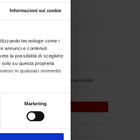
nente le proprie segnalazioni.
Informazioni sui cookie
Dipartimento
utilizzando tecnologie come i
re annunci e contenuti
vete la possibilità di scegliere
li solo su questa proprietà
consenso in qualsiasi momento
etti
Professore associato
alche metro,
Marketing
e specifiche (impronte
ezione dettagli
. Puoi