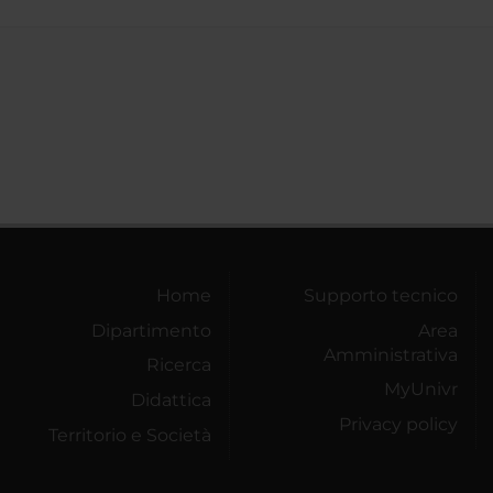
Home
Supporto tecnico
Dipartimento
Area
Amministrativa
Ricerca
MyUnivr
Didattica
Privacy policy
Territorio e Società