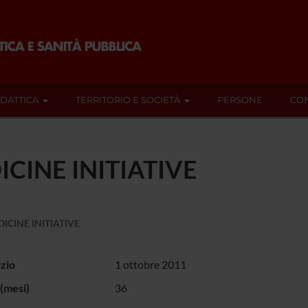
IDATTICA
TERRITORIO E SOCIETÀ
PERSONE
CON
INE INITIATIVE
CINE INITIATIVE
izio
1 ottobre 2011
(mesi)
36