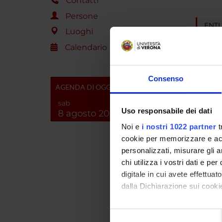
Contatti
Persone
ENTI
Luoghi
Fondaz
Calendario
Consenso
AGENDA DI OGGI
PART
sab
Uso responsabile dei dati
Marina 
8 agosto 2026
Noi e
i nostri 1022 partner
t
Luciano
cookie per memorizzare e acce
personalizzati, misurare gli an
Anna Da
chi utilizza i vostri dati e pe
digitale in cui avete effettua
Massim
dalla Dichiarazione sui cookie
Con il tuo consenso, vorrem
Selezione
AREE 