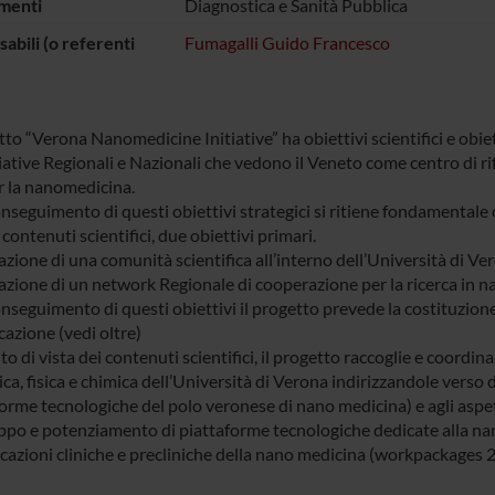
menti
Diagnostica e Sanità Pubblica
abili (o referenti
Fumagalli Guido Francesco
tto “Verona Nanomedicine Initiative” ha obiettivi scientifici e obiett
iziative Regionali e Nazionali che vedono il Veneto come centro di
r la nanomedicina.
onseguimento di questi obiettivi strategici si ritiene fondamentale
i contenuti scientifici, due obiettivi primari.
azione di una comunità scientifica all’interno dell’Università di V
azione di un network Regionale di cooperazione per la ricerca in 
onseguimento di questi obiettivi il progetto prevede la costituzion
azione (vedi oltre)
o di vista dei contenuti scientifici, il progetto raccoglie e coordina
a, fisica e chimica dell’Università di Verona indirizzandole verso d
forme tecnologiche del polo veronese di nano medicina) e agli aspet
uppo e potenziamento di piattaforme tecnologiche dedicate alla n
icazioni cliniche e precliniche della nano medicina (workpackages 