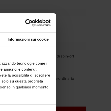
Dipartimento
Informazioni sui cookie
ancesco Fumagalli
Personale di spin-off
utilizzando tecnologie come i
Lorenzi
re annunci e contenuti
vete la possibilità di scegliere
barbati
Professore ordinario
li solo su questa proprietà
consenso in qualsiasi momento