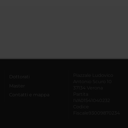
Piazzale Ludovico
Dottorati
Antonio Scuro 10
Master
37134 Verona
Partita
Contatti e mappa
IVA01541040232
Codice
Fiscale93009870234