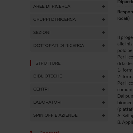
Diparti
AREE DI RICERCA
Respons
locali)
GRUPPI DI RICERCA
SEZIONI
Il proge
alle in
DOTTORATI DI RICERCA
polo pe
Per il c
di là de
STRUTTURE
1- form
BIBLIOTECHE
2- form
Per il c
CENTRI
comunic
Dal punt
LABORATORI
biomedic
(piatta
SPIN OFF E AZIENDE
A. Svil
B. Appl