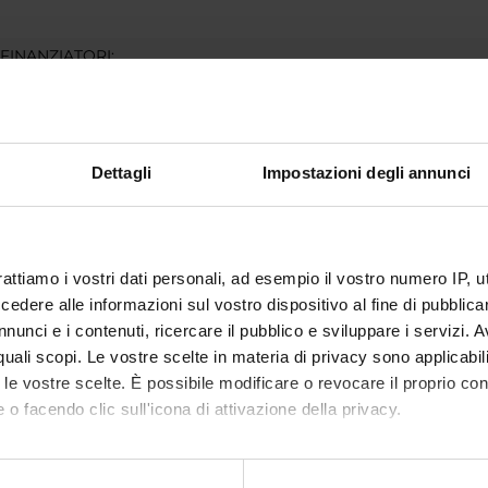
 FINANZIATORI:
ione Cariverona
Finanziamento:
assegnato e gestito dal 
Dettagli
Impostazioni degli annunci
ECIPANTI AL PROGETTO
Bentivoglio
Guido Fr
rattiamo i vostri dati personali, ad esempio il vostro numero IP, 
 Cominacini
Cultore della materia
Alessio 
dere alle informazioni sul vostro dispositivo al fine di pubblica
nunci e i contenuti, ricercare il pubblico e sviluppare i servizi. A
lfini
Andrea S
r quali scopi. Le vostre scelte in materia di privacy sono applicabi
to le vostre scelte. È possibile modificare o revocare il proprio 
o Delledonne
Professore ordinario
 o facendo clic sull'icona di attivazione della privacy.
mo anche:
DI RICERCA COINVOLTE DAL PROGETTO