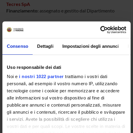
Tecres SpA
Finanziamento:
assegnato e gestito dal Dipartimento
PARTECIPANTI AL PROGETTO
Consenso
Dettagli
Impostazioni degli annunci
In
Elisa Bertazzoni Minelli
Uso responsabile dei dati
SEZIONI
Noi e
i nostri 1022 partner
trattiamo i vostri dati
Farmacologia
personali, ad esempio il vostro numero IP, utilizzando
tecnologie come i cookie per memorizzare e accedere
alle informazioni sul vostro dispositivo al fine di
pubblicare annunci e contenuti personalizzati, misurare
gli annunci e i contenuti, ricercare il pubblico e sviluppare
ATTIVITÀ
i servizi. Avete la possibilità di scegliere chi utilizza i
vostri dati e per quali scopi. Le vostre scelte in materia di
AREE DI RICERCA