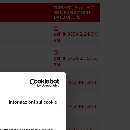
FORMAT (LANGUAGE,
SIZE, PUBLICATION
DATE) OR URL
pdf (it, 335 KB, 24/04/
26)
pdf (it, 671 KB, 06/05/
26)
pdf (it, 2683 KB, 06/0
5/26)
Informazioni sui cookie
pdf (it, 1454 KB, 06/0
5/26)