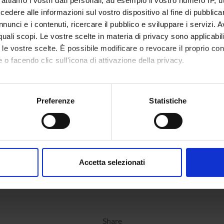
rattiamo i vostri dati personali, ad esempio il vostro numero IP, 
dere alle informazioni sul vostro dispositivo al fine di pubblica
nunci e i contenuti, ricercare il pubblico e sviluppare i servizi. A
 2 - Risultati elettorali
r quali scopi. Le vostre scelte in materia di privacy sono applicabi
to le vostre scelte. È possibile modificare o revocare il proprio 
 o facendo clic sull'icona di attivazione della privacy.
mo anche:
oni sulla tua posizione geografica, con un'approssimazione di qu
Preferenze
Statistiche
spositivo, scansionandolo attivamente alla ricerca di caratteristich
aborati i tuoi dati personali e imposta le tue preferenze nella
s
consenso in qualsiasi momento dalla Dichiarazione sui cookie.
Accetta selezionati
nalizzare contenuti ed annunci, per fornire funzionalità dei socia
inoltre informazioni sul modo in cui utilizzi il nostro sito con i n
icità e social media, i quali potrebbero combinarle con altre inform
lizzo dei loro servizi.
Share