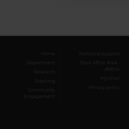
Home
Technical support
Department
Back office Area -
dbErw
Research
MyUnivr
Teaching
Privacy policy
Community
Engagement