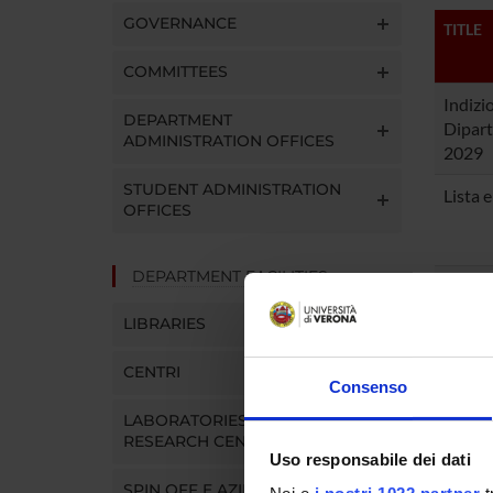
GOVERNANCE
TITLE
COMMITTEES
Indizio
DEPARTMENT
Dipart
ADMINISTRATION OFFICES
2029
STUDENT ADMINISTRATION
Lista 
OFFICES
DEPARTMENT FACILITIES
Candi
LIBRARIES
CENTRI
Progra
Consenso
LABORATORIES AND
RESEARCH CENTRES
Uso responsabile dei dati
Verbal
SPIN OFF E AZIENDE