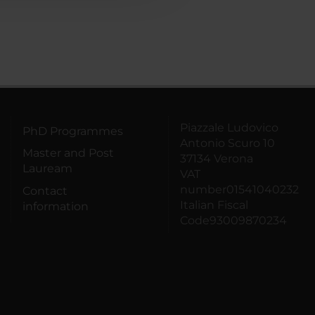
Piazzale Ludovico
PhD Programmes
Antonio Scuro 10
Master and Post
37134 Verona
Lauream
VAT
number01541040232
Contact
Italian Fiscal
information
Code93009870234