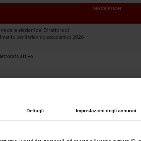
DESCRIPTION
ne delle elezioni del Direttore di
imento per il triennio accademico 2026-
elettorato attivo
datura
mma di direzione
Dettagli
Impostazioni degli annunci
e 1 - Commissione elettorale